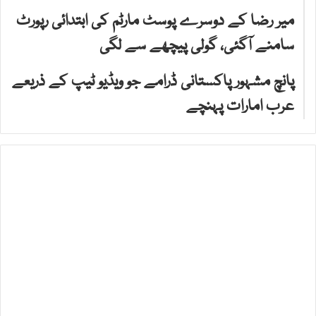
میر رضا کے دوسرے پوسٹ مارٹم کی ابتدائی رپورٹ
سامنے آگئی، گولی پیچھے سے لگی
پانچ مشہور پاکستانی ڈرامے جو ویڈیو ٹیپ کے ذریعے
عرب امارات پہنچے