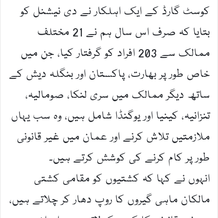
کوسٹ گارڈ کے ایک اہلکار نے دی نیشنل کو
بتایا کہ صرف اس سال ہم نے 21 مختلف
ممالک سے 203 افراد کو گرفتار کیا، جن میں
خاص طور پر بھارت، پاکستان اور بنگلہ دیش کے
ساتھ دیگر ممالک میں سری لنکا، صومالیہ،
تنزانیہ، کینیا اور یوگنڈا شامل ہیں، وہ سب یہاں
ملازمتیں تلاش کرنے اور عمان میں غیر قانونی
طور پر کام کرنے کی کوشش کرتے ہیں۔
انہوں نے کہا کہ کشتیوں کو مقامی کشتی
مالکان ماہی گیروں کا روپ دھار کر چلاتے ہیں،