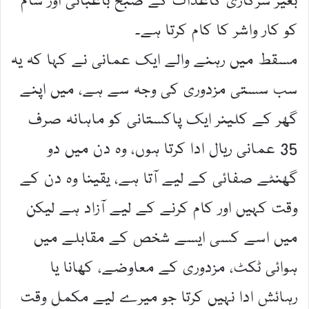
بغیر سرکاری کاغذات کے صبح باغبانی اور شام
کو کار واشر کا کام کرتا ہے۔
مسقط میں رہنے والے ایک عمانی نے کہا کہ یہ
سب سستی مزدوری کی وجہ سے ہے، میں اپنے
گھر کے کلینر ایک پاکستانی کو ماہانہ صرف
35 عمانی ریال ادا کرتا ہوں، وہ دن میں دو
گھنٹے صفائی کے لیے آتا ہے، یقینا وہ دن کے
وقت کہیں اور کام کرنے کے لیے آزاد ہے لیکن
میں اسے کسی ایسے شخص کے مقابلے میں
ہوائی ٹکٹ، مزدوری کے معاوضے، کھانا یا
رہائش ادا نہیں کرتا جو میرے لیے مکمل وقت