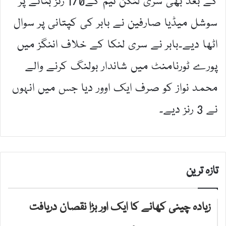
کے بعد بھی سری لنکن ٹیم کے170 رنز بنانے پر
سوشل میڈیا صارفین نے بابر کی کپتانی پر سوال
اٹھا دیے۔بابر نے سری لنکا کے خلاف اننگز میں
پورے ٹورنامنٹ میں شاندار بولنگ کرنے والے
محمد نواز کو صرف ایک اوور دیا جس میں انہوں
نے 3 رنز دیے۔
تازہ ترین
زیادہ چینی کھانے کا ایک اور بڑا نقصان دریافت