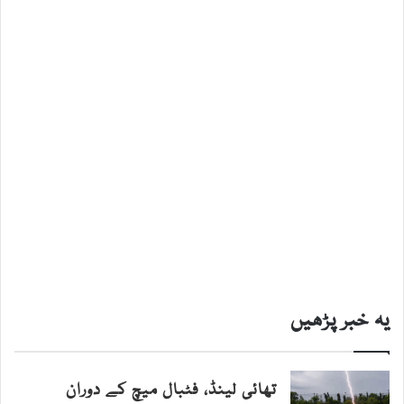
یہ خبر پڑھیں
تھائی لینڈ، فٹبال میچ کے دوران