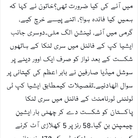
میں آنے کی کیا ضرورت تھی؟خاتون نے کہا کہ
ہمیں کیا فائدہ ہوا؟، اتنے پیسے خرچ کیے،
گرمی میں آئے، ٹینشن الگ ملی۔دوسری جانب
ایشیا کپ کے فائنل میں سری لنکا کے ہاتھوں
شکست کے بعد نواز کو صرف ایک اوور دینے پر
سوشل میڈیا صارفین نے بابر اعظم کی کپتانی پر
سوال اٹھادئیے۔تفصیلات کیمطابق ایشیا کپ ٹی
ٹوئنٹی ٹورنامنٹ کے فائنل میں سری لنکا
پاکستان کو شکست دے کر چھٹی بار ایشین
چیمپئن بن گیا۔58 رنز پر 5 کھلاڑی آٹ کرنے