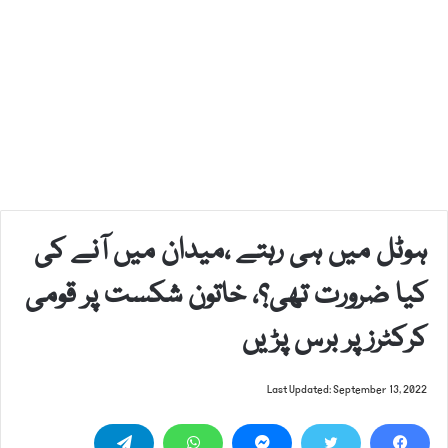
ہوٹل میں ہی رہتے ،میدان میں آنے کی
کیا ضرورت تھی؟، خاتون شکست پر قومی
کرکٹرز پر برس پڑیں
Last Updated: September 13, 2022