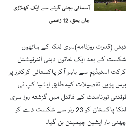
آسمانی بجلی گرنے سے ایک کھلاڑی
جاں بحق، 12 زخمی
دبئی (قدرت روزنامہ)سری لنکا کے ہاتھوں
شکست کے بعد ایک خاتون دبئی انٹرنیشنل
کرکٹ اسٹیڈیم سے باہر آکر پاکستانی کرکٹرز پر
برس پڑیں۔تفصیلات کیمطابق ایشیا کپ ٹی
ٹوئنٹی ٹورنامنٹ کے فائنل میں گزشتہ روز سری
لنکا پاکستان کو 23 رنز سے شکست دے کر
چھٹی بار ایشین چیمپئن بن گیا۔