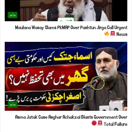
ویڈیوز
Maulana Wasay Slams PkMAP Over Pashtun Jirga Call Urgent
News
ویڈیوز
Asma Jatak Case Asghar Achakzai Blasts Government Over
Total Failure