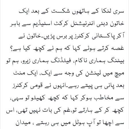
سری لنکا کے ہاتھوں شکست کے بعد ایک
خاتون دبئی انٹرنیشنل کرکٹ اسٹیڈیم سے باہر
آکر پاکستانی کرکٹرز پر برس پڑیں۔خاتون نے
غصہ کرتے ہوئے کہا کہ ہم نے کچھ کیا ہے؟
بیٹنگ ہماری ناکام، فیلڈنگ ہماری زیرو، ہم تو
میچ میں ٹینشن کی وجہ سے ایک، ایک منٹ
بعد پانی ہی پیتے رہے۔انہوں نے قومی کرکٹرز
سے مخاطب ہوکر کہا کہ کچھ کھیلو تو سہی،
کچھ کر کے ہارتے تو،غم کی بات نہیں تھی، اس
سے اچھا تو آپ ہوٹل میں ہی رہتے ، میدان