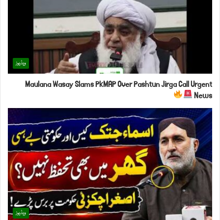
ویڈیوز
Maulana Wasay Slams PkMAP Over Pashtun Jirga Call Urgent
News
ویڈیوز