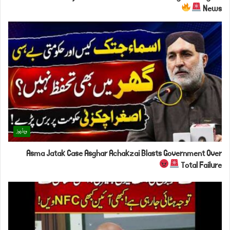
News
ویڈیوز
Asma Jatak Case Asghar Achakzai Blasts Government Over
Total Failure