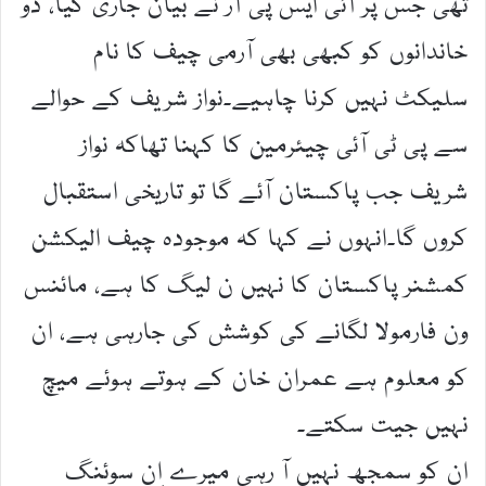
تھی جس پر آئی ایس پی آر نے بیان جاری کیا، دو
خاندانوں کو کبھی بھی آرمی چیف کا نام
سلیکٹ نہیں کرنا چاہیے۔نواز شریف کے حوالے
سے پی ٹی آئی چیئرمین کا کہنا تھاکہ نواز
شریف جب پاکستان آئے گا تو تاریخی استقبال
کروں گا۔انہوں نے کہا کہ موجودہ چیف الیکشن
کمشنر پاکستان کا نہیں ن لیگ کا ہے، مائنس
ون فارمولا لگانے کی کوشش کی جارہی ہے، ان
کو معلوم ہے عمران خان کے ہوتے ہوئے میچ
نہیں جیت سکتے۔
ان کو سمجھ نہیں آ رہی میرے اِن سوئنگ