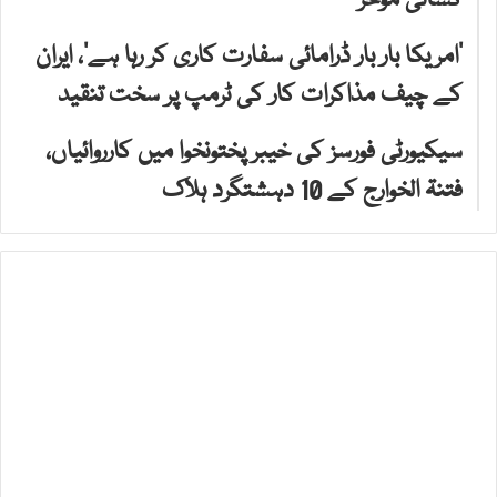
کشائی مؤخر
’امریکا بار بار ڈرامائی سفارت کاری کر رہا ہے‘، ایران
کے چیف مذاکرات کار کی ٹرمپ پر سخت تنقید
سیکیورٹی فورسز کی خیبر پختونخوا میں کارروائیاں،
فتنۃ الخوارج کے 10 دہشتگرد ہلاک