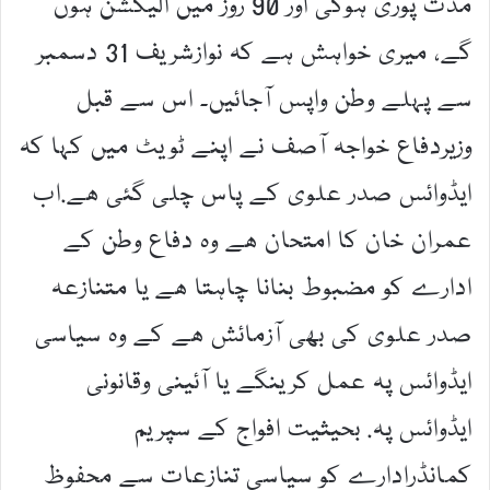
مدت پوری ہوگی اور 90 روز میں الیکشن ہوں
گے، میری خواہش ہے کہ نوازشریف 31 دسمبر
سے پہلے وطن واپس آجائیں۔ اس سے قبل
وزیردفاع خواجہ آصف نے اپنے ٹویٹ میں کہا کہ
ایڈوائس صدر علوی کے پاس چلی گئی ھے.اب
عمران خان کا امتحان ھے وہ دفاع وطن کے
ادارے کو مضبوط بنانا چاہتا ھے یا متنازعہ
صدر علوی کی بھی آزمائش ھے کے وہ سیاسی
ایڈوائس پہ عمل کرینگے یا آئینی وقانونی
ایڈوائس پہ. بحیثیت افواج کے سپریم
کمانڈرادارے کو سیاسی تنازعات سے محفوظ