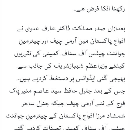
رکھنا انکا فرض ھے۔
بعدازاں صدر مملکت ڈاکٹر عارف علوی نے
افواج پاکستان میں آرمی چیف اور چیئرمین
جوائنٹ چیفس آف سٹاف کمیٹی کی تقرریوں
کیلئے وزیراعظم شہبازشریف کی جانب سے
بھیجی گئی ایڈوائس پر دستخط کردیے ہیں۔
جس کے بعد جنرل حافظ سید عاصم منیر پاک
فوج کے نئے آرمی چیف جبکہ جنرل ساحر
شمشاد مرزا افواج پاکستان کے چیئرمین جوائنٹ
چیفس آف سٹاف کمیٹی تعینات کردیے گئے