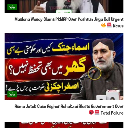
ویڈیوز
Maulana Wasay Slams PkMAP Over Pashtun Jirga Call Urgent
News
ویڈیوز
Asma Jatak Case Asghar Achakzai Blasts Government Over
Total Failure