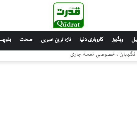
ل
ویڈیوز
کاروباری دنیا
تازہ ترین خبریں
صحت
بلوچست
ے نگہبان’، خصوصی نغمہ جاری