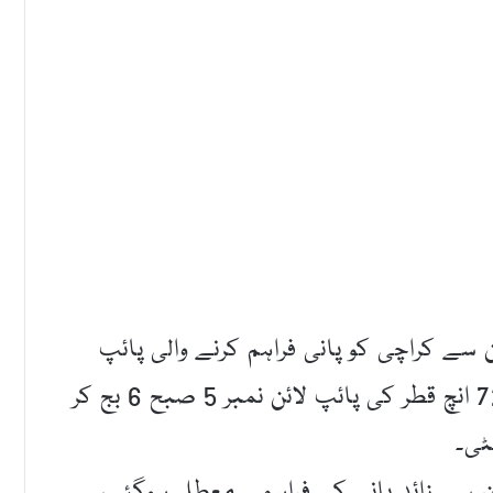
ے کراچی کو پانی فراہم کرنے والی پائپ
لائن پھٹ گئی۔واٹر بورڈ کے حکام کے مطابق 72 انچ قطر کی پائپ لائن نمبر 5 صبح 6 بج کر
نے سے کراچی کو 7 کروڑ گیلن سے زائد پانی کی فراہمی معطل ہوگئی،