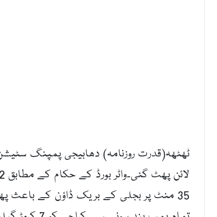
ٹھٹھہ(قدرت روزنامہ) دھابیجی پمپنگ سٹیشن س
35 منٹ پر بجلی کے بریک ڈاؤن کے باعث پھٹی۔
تمام پمپ بند ہو