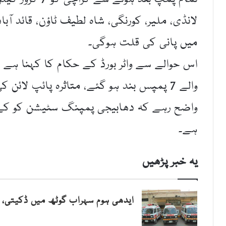
لانڈی، ملیر، کورنگی، شاہ لطیف ٹاؤن، قائد آب
میں پانی کی قلت ہوگی۔
اس حوالے سے واٹر بورڈ کے حکام کا کہنا ہے ک
والے 7 پمپس بند ہو گئے، متاثرہ پائپ لائ
واضح رہے کہ دھابیجی پمپنگ سٹیشن کو کے 
ہے۔
یہ خبر پڑھیں
ایدھی ہوم سہراب گوٹھ میں ڈکیتی، وز