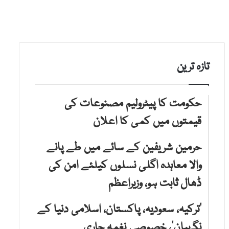
تازہ ترین
حکومت کا پیٹرولیم مصنوعات کی
قیمتوں میں کمی کا اعلان
حرمین شریفین کے سائے میں طے پانے
والا معاہدہ اگلی نسلوں کیلئے امن کی
ڈھال ثابت ہو، وزیراعظم
‘ترکیہ، سعودیہ، پاکستان، اسلامی دنیا کے
نگہبان’، خصوصی نغمہ جاری