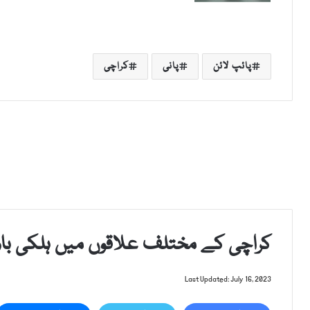
پائپ لائن
پانی
کراچی