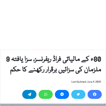
80ء کے مالیاتی فراڈ ریفرنسز، سزا یافتہ 9
ملزمان کی سزائیں برقرار رکھنے کا حکم
Last Updated: June 4, 2026