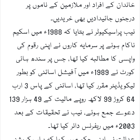
خاندان کے افراد اور ملازمین کے ناموں پر
درجنوں جائیدادیں بھی خریدیں۔
نیب پراسیکیوٹر نے بتایا کہ 1988ء میں اسکیم
ناکام ہونے پر سرمایہ کاروں نے اپنی رقوم کی
واپسی کا مطالبہ کیا تھا، جس پر سندھ ہائی
کورٹ نے 1989ء میں آفیشل اسائنی کو بطور
لیکویڈیٹر مقرر کیا تھا، اسائنی کے پاس 3 ارب
64 کروڑ 99 لاکھ روپے مالیت کے 49 ہزار 139
دعوے جمع ہوئے، نیب نے تحقیقات کے بعد
2003ء میں ریفرنس دائر کیا تھا۔
عدالت نے اپنے حکم میں کہا کہ پراسیکیوشن