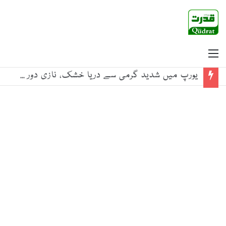
Menu
یورپ میں شدید گرمی سے دریا خشک، نازی دور کے ڈوبے جنگی جہاز ظاہر