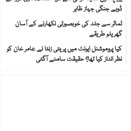
ڈوبے جنگی جہاز ظاہر
ٹماٹر سے جلد کی خوبصورتی نکھارنے کے آسان
گھریلو طریقے
کیا پروموشنل ایونٹ میں پریتی زنٹا نے عامر خان کو
نظر انداز کیا تھا؟ حقیقت سامنے آگئی