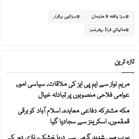
سزا یافتہ 9 ملزمان
سزائیں برقرار
مالیاتی فراڈ ریفرنسز
تازہ ترین
مریم نواز سے ایم پی ایز کی ملاقات، سیاسی امور،
عوامی فلاحی منصوبوں پر تبادلہ خیال
مکہ مشترکہ دفاعی معاہدہ، اسلام آباد کو برقی
قمقموں، اسکرینز سے سجادیا گیا
یورپ میں شدید گرمی سے دریا خشک، نازی دور کے