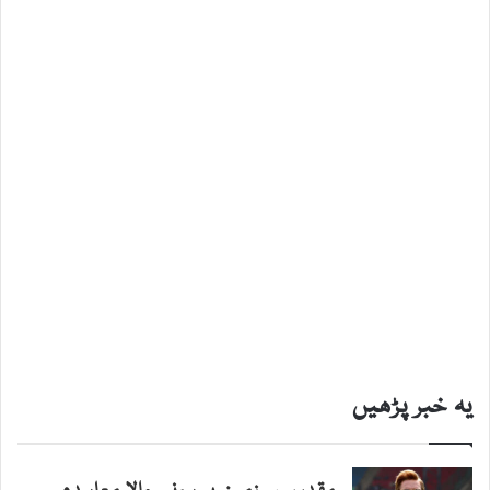
یہ خبر پڑھیں