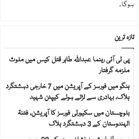
ہوگا۔
تازہ ترین
پی ٹی آئی رہنما عبداللہ طاہر قتل کیس میں ملوث
ملزمہ گرفتار
ہنگو میں فورسز کے آپریشن میں 7 خارجی دہشتگرد
ہلاک، بہادری سے لڑتے ہوئے کیپٹن شہید
بلوچستان میں سکیورٹی فورسز کا آپریشن، فتنۃ
الہندوستان کے 3 دہشتگرد ہلاک