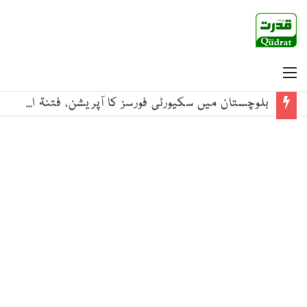
Menu
بلوچستان میں سکیورٹی فورسز کا آپریشن، فتنۃ الہندوستان کے 3 دہشتگرد ہلاک