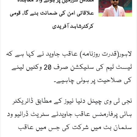
مقدس سرزمین پر ہونے والا معاہدہ
علاقائی امن کی ضمانت بنے گا، قومی
کرکٹرشاہد آفریدی
لاہور(قدرت روزنامہ) عاقب جاوید نے کہا ہے کہ
ٹیسٹ ٹیم کی سلیکشن صرف 20 وکٹیں لینے
کی صلاحیت پر ہونی چاہیے۔
نجی ٹی وی چینل دنیا نیوز کے مطابق ڈائریکٹر
ہائی پرفارمنس عاقب جاویدنے سٹریٹ ڈرائیو ود
سلمان بٹ میں شرکت کی جس میں عاقب