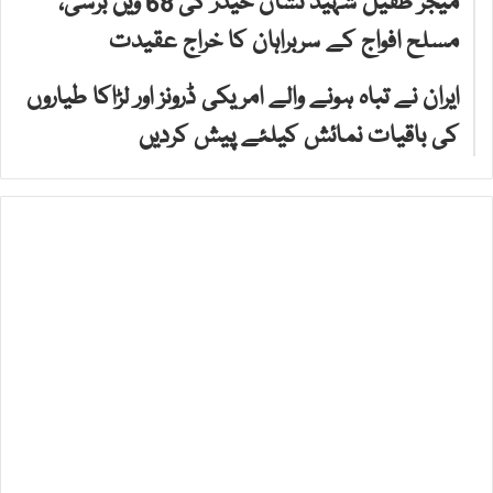
میجر طفیل شہید نشان حیدر کی 68 ویں برسی،
مسلح افواج کے سربراہان کا خراج عقیدت
ایران نے تباہ ہونے والے امریکی ڈرونز اور لڑاکا طیاروں
کی باقیات نمائش کیلئے پیش کردیں