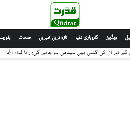
ل
ویڈیوز
کاروباری دنیا
تازہ ترین خبریں
صحت
بلوچست
 اور ان کی گنتی بھی سیدھی ہو جائے گی: رانا ثناء اللّٰہ