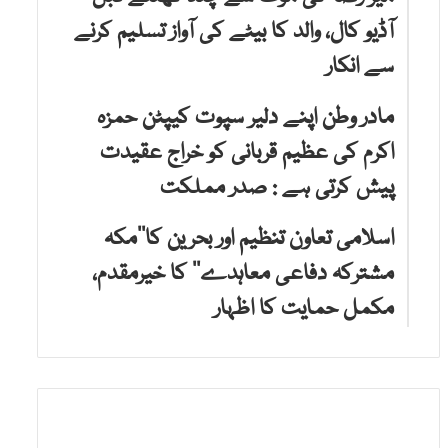
آڈیو کال، والد کا بیٹے کی آواز تسلیم کرنے
سے انکار
مادر وطن اپنے دلیر سپوت کیپٹن حمزہ
اکرم کی عظیم قربانی کو خراج عقیدت
پیش کرتی ہے : صدر مملکت
اسلامی تعاون تنظیم اور بحرین کا’’مکہ
مشترکہ دفاعی معاہدے‘‘ کا خیرمقدم،
مکمل حمایت کا اظہار