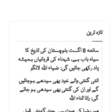
تازہ ترین
سانحہ 8 اگست بلوچستان کی تاریخ کا
سیاہ باب ہے، شہداء کی قربانیاں ہمیشہ
یاد رکھی جائیں گی: ضیاء اللہ لانگو
الٹی گنتی والے خود بھی سیدھے ہوجائیں
گے اور ان کی گنتی بھی سیدھی ہو جائے
گی: رانا ثناء اللّٰہ
میر رضا کی موت سے چند گھنٹے قبل