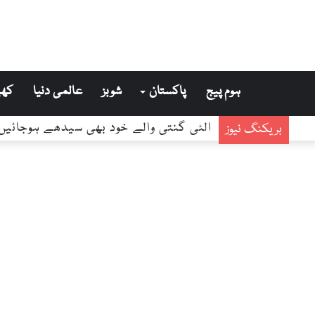
ہوم پیج
پاکستان
شوبز
عالمی دنیا
کھی
بریکنگ نیوز
الٹی گنتی والے خود بھی سیدھے ہوجائیں گے