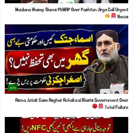
Maulana Wasay Slams PkMAP Over Pashtun Jirga Call Urgent
News
ویڈیوز
Asma Jatak Case Asghar Achakzai Blasts Government Over
Total Failure