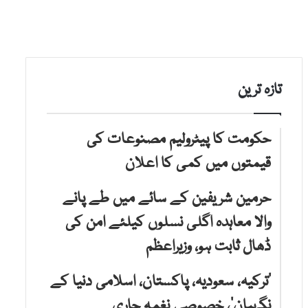
تازہ ترین
حکومت کا پیٹرولیم مصنوعات کی
قیمتوں میں کمی کا اعلان
حرمین شریفین کے سائے میں طے پانے
والا معاہدہ اگلی نسلوں کیلئے امن کی
ڈھال ثابت ہو، وزیراعظم
‘ترکیہ، سعودیہ، پاکستان، اسلامی دنیا کے
نگہبان’، خصوصی نغمہ جاری