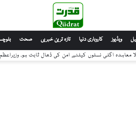
ل
ویڈیوز
کاروباری دنیا
تازہ ترین خبریں
صحت
بلوچست
 معاہدہ اگلی نسلوں کیلئے امن کی ڈھال ثابت ہو، وزیراعظم