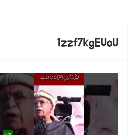
1zzf7kgEVoU
ویڈیوز