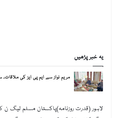
یہ خبر پڑھیں
مریم نواز سے ایم پی ایز کی ملاقات، 
لاہور (قدرت روزنامہ)پاکستان مسلم لیگ ن کی