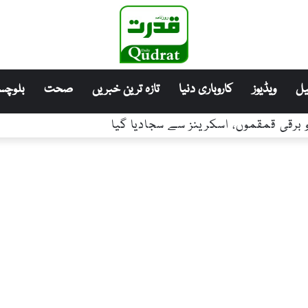
ل
ویڈیوز
کاروباری دنیا
تازہ ترین خبریں
صحت
بلوچست
 برقی قمقموں، اسکرینز سے سجادیا گیا