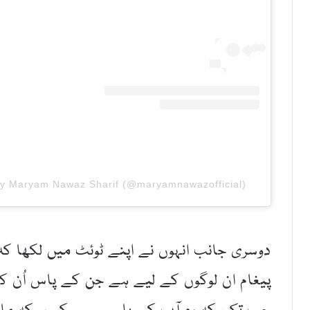
by Maryam Nawaz Sharif (@maryamnawazofficial)
دوسری جانب انہوں نے اپنے ٹوئٹ میں لکھا کہ 
پیغام ان لوگوں کے لیے ہے جن کے پاس اُن کی