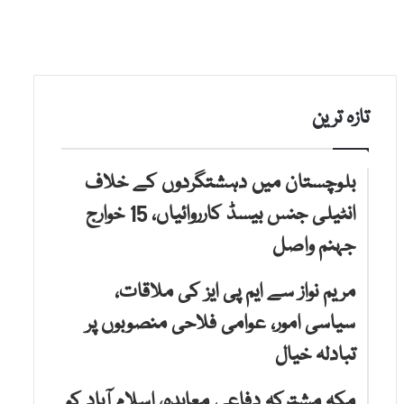
تازہ ترین
بلوچستان میں دہشتگردوں کے خلاف
انٹیلی جنس بیسڈ کارروائیاں، 15 خوارج
جہنم واصل
مریم نواز سے ایم پی ایز کی ملاقات،
سیاسی امور، عوامی فلاحی منصوبوں پر
تبادلہ خیال
مکہ مشترکہ دفاعی معاہدہ، اسلام آباد کو