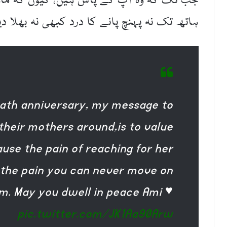
جب تک کہ وہ آپ کے پاس ہیں، کیوں کہ ماؤں
ہاتھ تک نہ پہنچ پانے کا درد کبھی نہ بھلا دی
eath anniversary, my message to
their mothers around,is to value
se the pain of reaching for her
is the pain you can never move on
m. May you dwell in peace Ami ♥️
pic.twitter.com/JK1Aa90Arw