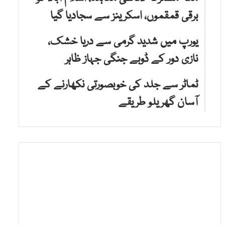
برقی قمقموں، اسکرینز سے سجادیا گیا
یورپ میں شدید گرمی سے دریا خشک،
نازی دور کے ڈوبے جنگی جہاز ظاہر
ٹماٹر سے جلد کی خوبصورتی نکھارنے کے
آسان گھریلو طریقے