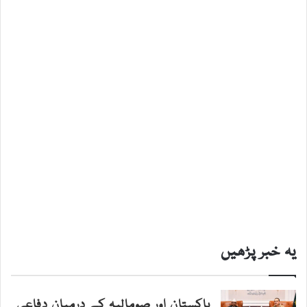
یہ خبر پڑھیں
پاکستان اور صومالیہ کے درمیان دفاعی