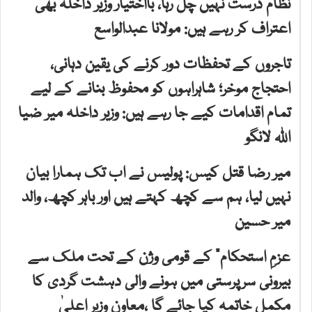
نظام درست نہیں چل رہا، بااختیار وزیر داخلہ بھی
اعتراف کر رہے ہیں: مولانا عبدالواسع
تاجروں کے تحفظات دور کرنے کی یقین دہانی،
احتجاج موخر؛ شاہراہوں کو محفوظ بنانے کے لیے
تمام اقدامات کیے جا رہے ہیں: وزیر داخلہ میر ضیا
اللہ لانگو
میر رضا قتل کیس: پولیس نے اب تک ہمارا بیان
نہیں لیا، ہم سے کچھ کہتے ہیں اور باہر کچھ، والد
میر حسین
عزمِ استحکام” کے قومی وژن کے تحت ملک سے
بیرونی سرپرستی میں ہونے والی دہشت گردی کا
مکمل خاتمہ کیا جائے گا ،معاونِ وزیر اعلیٰ