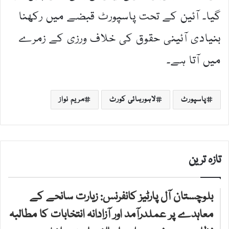
گیا۔ آئین کے تحت پاسپورٹ قبضے میں رکھنا
بنیادی آئینی حقوق کی خلاف ورزی کے زمرے
میں آتا ہے۔
پاسپورٹ
لاہورہائی کورٹ
مریم نواز
تازہ ترین
بلوچستان آل پارٹیز کانفرنس: زیارت سانحے کے
معاہدے پر عملدرآمد اور آزادانہ انتخابات کا مطالبہ