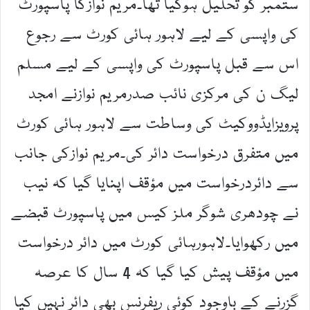
ستمبر کو تحلیل ہوگیا تھا۔مریم نوازکا پاسپورٹ
کی واپسی کے لیے لاہور ہائی کورٹ سے رجوع
اس سے قبل پاسپورٹ کی واپسی کے لیے مسلم
لیگ ن کی مرکزی نائب صدرمریم نوازنے امجد
پرویزایڈووکیٹ کی وساطت سے لاہور ہائی کورٹ
میں متفرق درخواست دائر کی۔مریم نوازکی جانب
سے دائردرخواست میں مؤقف اپنایا گیا کہ نیب
نے چودھری شوگر ملز کیس میں پاسپورٹ قبضے
میں رکھوایا۔لاہورہائی کورٹ میں دائر درخواست
میں مؤقف پیش کیا گیا کہ 4 سال کا عرصہ
گزرنے کے باوجود کوئی ریفرنس بھی دائر نہیں کیا