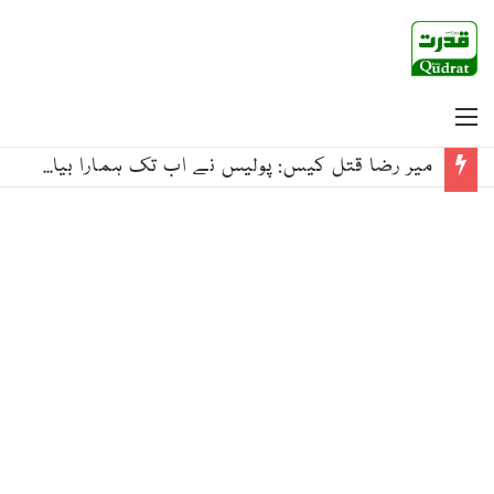
Menu
میر رضا قتل کیس: پولیس نے اب تک ہمارا بیان نہیں لیا، ہم سے کچھ کہتے ہیں اور باہر کچھ، والد میر حسین