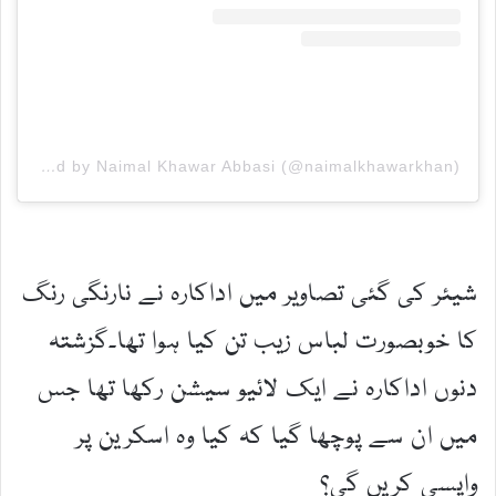
A post shared by Naimal Khawar Abbasi (@naimalkhawarkhan)
شیئر کی گئی تصاویر میں اداکارہ نے نارنگی رنگ
کا خوبصورت لباس زیب تن کیا ہوا تھا۔گزشتہ
دنوں اداکارہ نے ایک لائیو سیشن رکھا تھا جس
میں ان سے پوچھا گیا کہ کیا وہ اسکرین پر
واپسی کریں گی؟