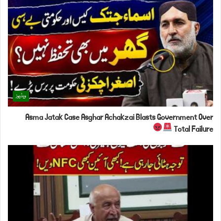
ویڈیوز
Asma Jatak Case Asghar Achakzai Blasts Government Over
Total Failure