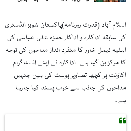
اسلام آباد (قدرت روزنامہ)پاکستان شوبز انڈسٹری
کی سابقہ اداکارہ و اداکار حمزہ علی عباسی کی
اہلیہ نیمل خاور کا منفرد انداز مداحوں کی توجہ
کا مرکز بن گیا ہے ۔اداکارہ نے اپنے انسٹاگرام
اکاؤنٹ پر کچھ تصاویر پوسٹ کی ہیں جنہیں
مداحوں کی جانب سے خوب پسند کیا جارہا
ہے۔