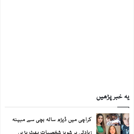
یہ خبر پڑھیں
کراچی میں ڈیڑھ سالہ بچی سے مبینہ
زیادتی پر شوبز شخصیات پھٹ پڑیں