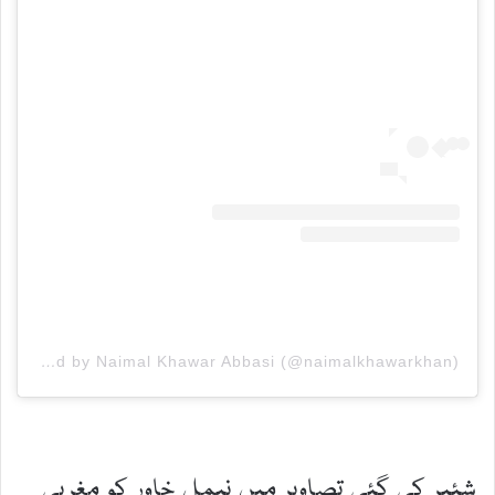
A post shared by Naimal Khawar Abbasi (@naimalkhawarkhan)
شئیر کی گئی تصاویر میں نیمل خاور کو مغربی