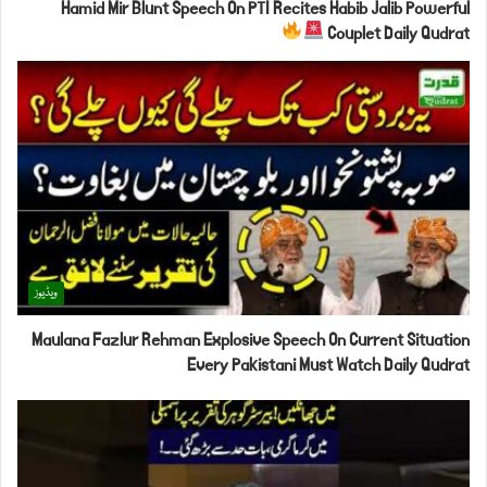
Hamid Mir Blunt Speech On PTI Recites Habib Jalib Powerful
Couplet Daily Qudrat
ویڈیوز
Maulana Fazlur Rehman Explosive Speech On Current Situation
Every Pakistani Must Watch Daily Qudrat