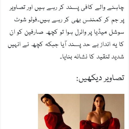
چاہنے والے کافی پسند کر رہے ہیں اور تصاویر
پر جم کر کمنٹس بھی کر رہے ہیں۔فوٹو شوٹ
سوشل میڈیا پر وائرل ہوا تو کچھ صارفین کو ان
کا یہ انداز بے حد پسند آیا جبکہ کچھ نے انہیں
شدید تنقید کا نشانہ بنایا۔
تصاویر دیکھیں: