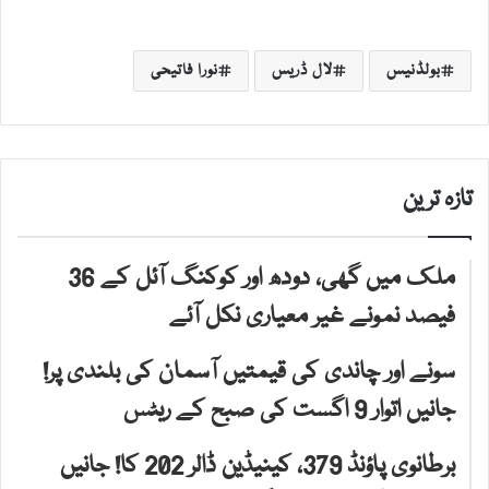
بولڈنیس
لال ڈریس
نورا فاتیحی
تازہ ترین
ملک میں گھی، دودھ اور کوکنگ آئل کے 36
فیصد نمونے غیر معیاری نکل آئے
سونے اور چاندی کی قیمتیں آسمان کی بلندی پر!
جانیں اتوار 9 اگست کی صبح کے ریٹس
برطانوی پاؤنڈ 379، کینیڈین ڈالر 202 کا! جانیں