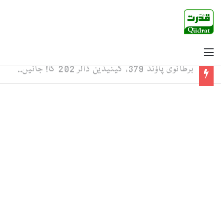
Menu
برطانوی پاؤنڈ 379، کینیڈین ڈالر 202 کا! جانیں امریکی ڈالر سمیت دیگر کرنسی کے ریٹس