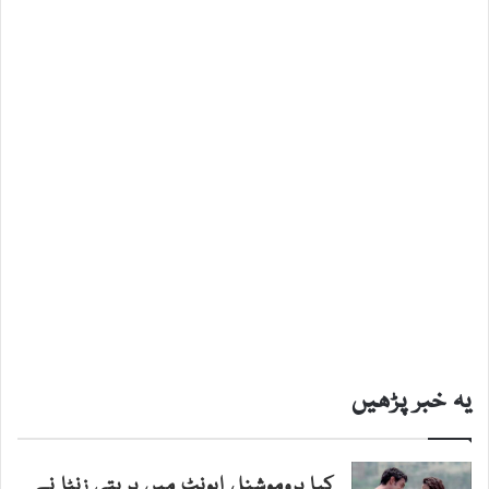
یہ خبر پڑھیں
کیا پروموشنل ایونٹ میں پریتی زنٹا نے