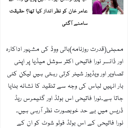
عامر خان کو نظر انداز کیا تھا؟ حقیقت
سامنے آگئی
ممبئی(قدرت روزنامہ)بالی ووڈ کی مشہور اداکارہ
اور ڈانسر نورا فاتیحی اکثر سوشل میڈیا پر اپنی
تصاویر اور ویڈیوز شیئر کرتی رہتی ہیں لیکن کئی
بار انہیں لباس کی وجہ سے تنقید کا نشانہ بنایا
جاتا ہے۔نورا فاتیحی اس بولڈ اور گلیمرس ریڈ
ڈریس میں بے حد خوبصورت نظر آرہی ہیں۔
نورا فاتیحی کے اس بولڈ فوٹو شوٹ کو ان کے