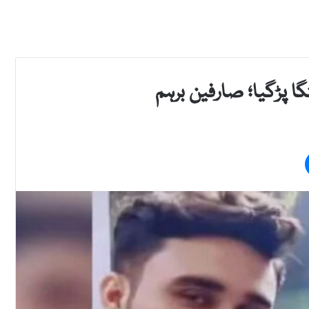
گا پڑگیا؛ صارفین برہم