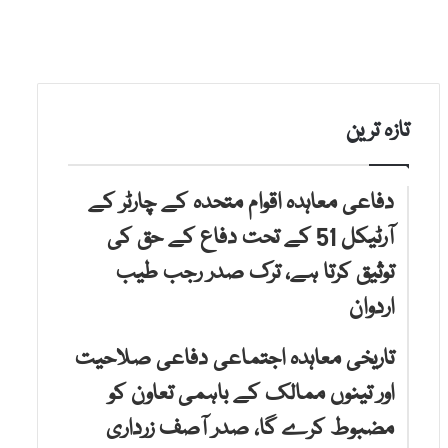
تازہ ترین
دفاعی معاہدہ اقوام متحدہ کے چارٹر کے
آرٹیکل 51 کے تحت دفاع کے حق کی
توثیق کرتا ہے، ترک صدر رجب طیب
اردوان
تاریخی معاہدہ اجتماعی دفاعی صلاحیت
اور تینوں ممالک کے باہمی تعاون کو
مضبوط کرے گا، صدر آصف زرداری