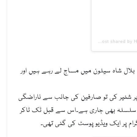
A post shared by Hareem Bilal Shah (@hareem.shah_official_account)
بلال شاہ سیلون میں مساج لے رہے ہیں اور
پر شئیر کی تو صارفین کی جانب سے ناراضگی
کا سلسلہ بھی جاری ہے۔اس سے قبل ٹک ٹاکر
ام پر ایک ویڈیو پوسٹ کی گئی تھی۔