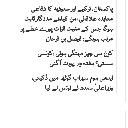
پاکستان، ترکیے اور سعودیہ کا دفاعی
معاہدہ علاقائی امن کیلئے مددگار ثابت
ہوگا جس کے مثبت اثرات پورے خطے پر
مرتب ہونگے: فیصل بن فرحان
کون سی چیز مہنگی ہوئی ،کونسی
سستی؟ ہفتہ وار رپورٹ آگئی
ایدھی ہوم سہراب گوٹھ میں ڈکیتی،
وزیراعلیٰ سندھ نے نوٹس لے لیا