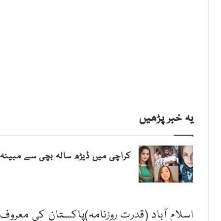
یہ خبر پڑھیں
کراچی میں ڈیڑھ سالہ بچی سے مبینہ 
اسلام آباد (قدرت روزنامہ)پاکستان کی معروف ٹ