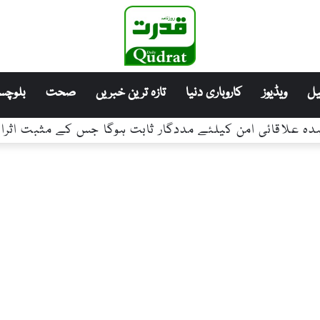
ل
ویڈیوز
کاروباری دنیا
تازہ ترین خبریں
صحت
بلوچست
عاہدہ علاقائی امن کیلئے مددگار ثابت ہوگا جس کے مثبت اث