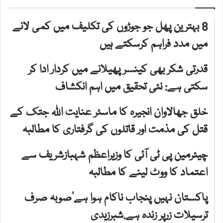
8 بہترین پھل جو جوڑوں کی تکلیف میں کمی لانے
میں مدد فراہم کرسکتے ہیں
قدرتی شکر بھی کینسر پھیلانے میں کردار ادا کر
سکتی ہے: نئی تحقیق میں اہم انکشاف
خلق جھالاوان انجیرہ کا ماسٹر عنایت اللہ جتک کے
قتل کی مذمت اور قاتلوں کی گرفتاری کا مطالبہ
چیئرمین پی ٹی آئی کا وزیراعظم شہبازشریف سے
اعتماد کا ووٹ لینے کا مطالبہ
پاکستان نہیں پنجاب ناکام ہوا ہے‘صوبہ صرف
ترسیلات زرپر زندہ ہے.شبرزیدی