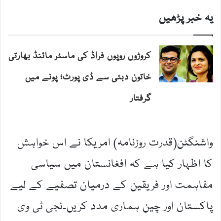
یہ خبر پڑھیں
کروڑوں روپوں فراڈ کی ماسٹر مائنڈ بھارتی
خاتون دبئی سے ڈی پورٹ؛ پونے میں
گرفتار
واشنگٹن(قدرت روزنامہ) امریکا نے اس خواہش
کا اظہار کیا ہے کہ افغانستان میں سیاسی
مفاہمت اور فریقین کے درمیان تصفیے کے لیے
پاکستان اور چین ہماری مدد کریں۔نجی ٹی وی