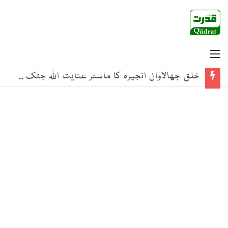
Menu
خلق جھالاوان انجیرہ کا ماسٹر عنایت اللہ جتک کے قتل کی مذمت اور قاتلوں کی گرفتاری کا مطالبہ