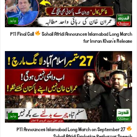
ویڈیوز
PTI Final Call
Sohail Afridi Announces Islamabad Long March
for Imran Khan’s Release
ویڈیوز
PTI Announces Islamabad Long March on September 27
Sohail Afridi Explosive Peshawar Speech