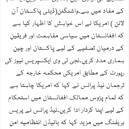
کے مفاد میں ہے۔واشنگٹن(ڈیلی پاکستان آن
لائن ) امریکا نے اس خواہش کا اظہار کیا ہے
کہ افغانستان میں سیاسی مفاہمت اور فریقین
کے درمیان تصفیے کے لیے پاکستان اور چین
ہماری مدد کریں۔نجی ٹی وی ایکسپریس نیوز کی
رپورٹ کے مطابق امریکی محکمہ خارجہ کے
ترجمان نیڈ پرائس نے کہا کہ امریکا چاہتا ہے
کہ تمام پڑوس ممالک افغانستان میں استحکام
کے لیے اپنا کردار ادا کریں۔نیڈ پرائس نے پریس
بریفنگ میں مزید کہا کہ بائیڈن انتظامیہ امن