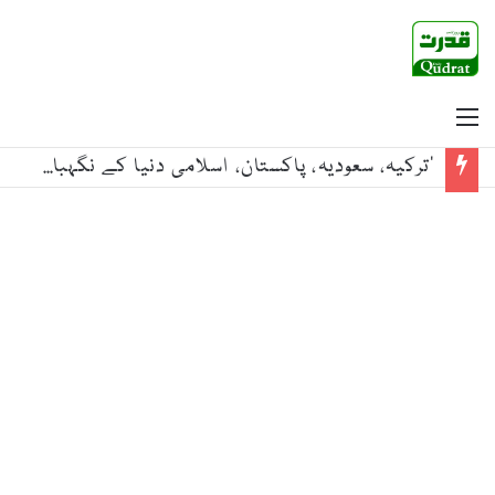
Menu
‘ترکیہ، سعودیہ، پاکستان، اسلامی دنیا کے نگہبان’، خصوصی نغمہ جاری