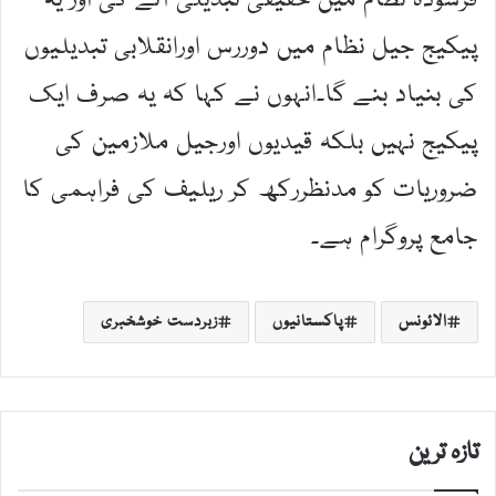
فرسودہ نظام میں حقیقی تبدیلی آئے گی اور یہ
پیکیج جیل نظام میں دوررس اورانقلابی تبدیلیوں
کی بنیاد بنے گا۔انہوں نے کہا کہ یہ صرف ایک
پیکیج نہیں بلکہ قیدیوں اورجیل ملازمین کی
ضروریات کو مدنظررکھ کر ریلیف کی فراہمی کا
جامع پروگرام ہے۔
الائونس
پاکستانیوں
زبردست خوشخبری
تازہ ترین