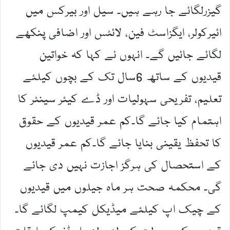
گیزرلگائے جا رہے ہیں۔ سیل اور بیرکس میں
ائیرکولر، ایگزاسٹ فین، لائٹس اور اضافی پنکھے
لگائے جائیں گے۔ انہوں نے کہا کہ خواتین
قیدیوں کے ساتھ 6سال تک کے بچوں کیلئے
تعلیم، تفریحی سہولیات اور ڈے کیئر سینٹر کا
اہتمام کیا جائے گا۔کم عمر قیدیوں کے حقوق
کا تحفظ یقینی بنایا جائے گا۔کم عمر قیدیوں
کے استحصال کی ہرگز اجازت نہیں دی جائے
گی۔ محکمہ صحت ہر ماہ جیلوں میں قیدیوں
کے چیک اپ کیلئے میڈیکل کیمپ لگائے گا۔