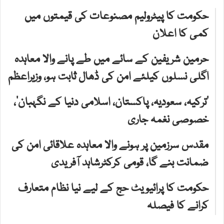
حکومت کا پیٹرولیم مصنوعات کی قیمتوں میں
کمی کا اعلان
حرمین شریفین کے سائے میں طے پانے والا معاہدہ
اگلی نسلوں کیلئے امن کی ڈھال ثابت ہو، وزیراعظم
‘ترکیہ، سعودیہ، پاکستان، اسلامی دنیا کے نگہبان’،
خصوصی نغمہ جاری
مقدس سرزمین پر ہونے والا معاہدہ علاقائی امن کی
ضمانت بنے گا، قومی کرکٹرشاہد آفریدی
حکومت کا پرائیویٹ حج کے لیے نیا نظام متعارف
کرانے کا فیصلہ