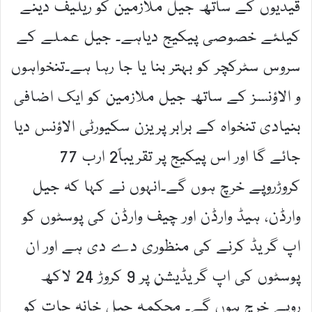
قیدیوں کے ساتھ جیل ملازمین کو ریلیف دینے
کیلئے خصوصی پیکیج دیاہے۔ جیل عملے کے
سروس سٹرکچر کو بہتر بنا یا جا رہا ہے۔تنخواہوں
و الاؤنسز کے ساتھ جیل ملازمین کو ایک اضافی
بنیادی تنخواہ کے برابر پریزن سکیورٹی الاؤنس دیا
جائے گا اور اس پیکیج پر تقریباً2 ارب 77
کروڑروپے خرچ ہوں گے۔انہوں نے کہا کہ جیل
وارڈن، ہیڈ وارڈن اور چیف وارڈن کی پوسٹوں کو
اپ گریڈ کرنے کی منظوری دے دی ہے اور ان
پوسٹوں کی اپ گریڈیشن پر 9 کروڑ 24 لاکھ
روپے خرچ ہوں گے۔ محکمہ جیل خانہ جات کو