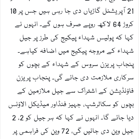
21 آپریشنل گاڑیاں دی جا رہی ہیں جس پر 10
کروڑ 64 لاکھ روپے صرف ہوں گے۔ انہوں نے
کہا کہ پولیس شہداء پیکیج کی طرز پر جیل
شہداء کے مروجہ پیکیج میں اضافہ کیاہے۔
پنجاب پریزن سروس کے شہداء کے بچوں کو
سرکاری ملازمت دی جائے گی۔ پنجاب پریزن
فاؤنڈیشن کے اشتراک سے جیل ملازمین کے
بچوں کو سکالرشپ، جہیز فنڈاور میڈیکل الاؤنس
دیا جائے گا۔ انہوں نے کہا کہ ہر جیل کو 2، 2
جیل وین دی جائیں گی، 72 وین کی فراہمی پر