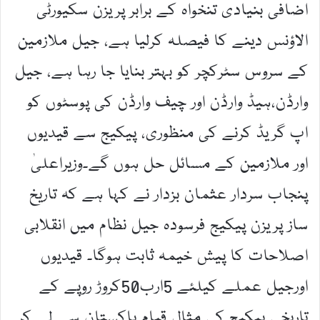
اضافی بنیادی تنخواہ کے برابر پریزن سکیورٹی
الاؤنس دینے کا فیصلہ کرلیا ہے، جیل ملازمین
کے سروس سٹرکچر کو بہتر بنایا جا رہا ہے، جیل
وارڈن،ہیڈ وارڈن اور چیف وارڈن کی پوسٹوں کو
اپ گریڈ کرنے کی منظوری، پیکیج سے قیدیوں
اور ملازمین کے مسائل حل ہوں گے۔وزیراعلیٰ
پنجاب سردار عثمان بزدار نے کہا ہے کہ تاریخ
ساز پریزن پیکیج فرسودہ جیل نظام میں انقلابی
اصلاحات کا پیش خیمہ ثابت ہوگا۔ قیدیوں
اورجیل عملے کیلئے 5ارب50کروڑ روپے کے
تاریخی پیکیج کی مثال قیام پاکستان سے لے کر