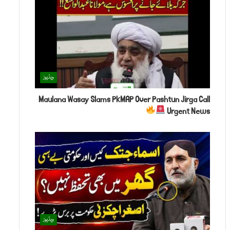
ویڈیوز
Maulana Wasay Slams PkMAP Over Pashtun Jirga Call
Urgent News
ویڈیوز