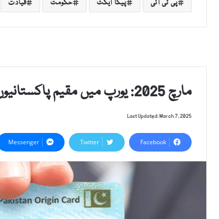
پی ٹی آئی
پیکا ایکٹ
حکومت
قیادت