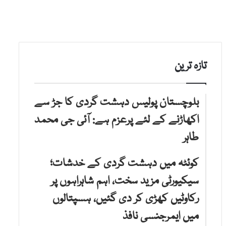
تازہ ترین
بلوچستان پولیس دہشت گردی کا جڑ سے
اکھاڑنے کے لئے پرعزم ہے: آئی جی محمد
طاہر
کوئٹہ میں دہشت گردی کے خدشات؛
سیکیورٹی مزید سخت، اہم شاہراہوں پر
رکاوٹیں کھڑی کر دی گئیں، ہسپتالوں
میں ایمرجنسی نافذ