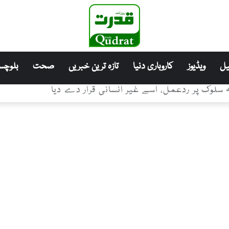
ل
ویڈیوز
کاروباری دنیا
تازہ ترین خبریں
صحت
بلوچست
سلوک پر ردعمل، اسے غیر انسانی قرار دے دیا