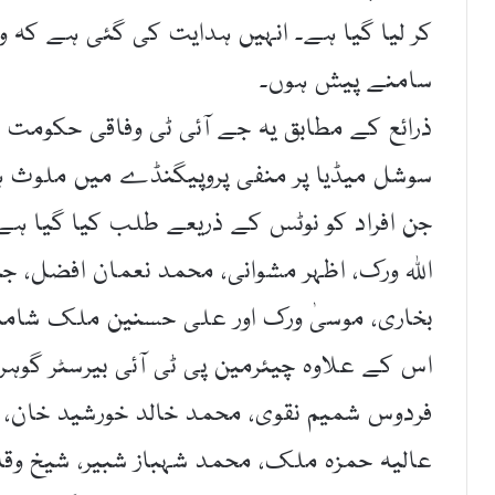
سامنے پیش ہوں۔
ذرائع کے مطابق یہ جے آئی ٹی وفاقی حکومت ک
سوشل میڈیا پر منفی پروپیگنڈے میں ملوث ہو
جن افراد کو نوٹس کے ذریعے طلب کیا گیا ہ
اللہ ورک، اظہر مشوانی، محمد نعمان افضل، ج
بخاری، موسیٰ ورک اور علی حسنین ملک شام
اس کے علاوہ چیئرمین پی ٹی آئی بیرسٹر گوہر
فردوس شمیم نقوی، محمد خالد خورشید خان، م
عالیہ حمزہ ملک، محمد شہباز شبیر، شیخ وقا