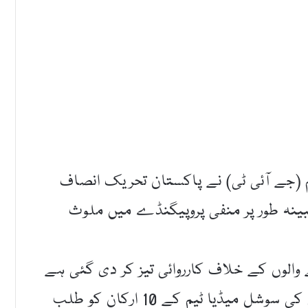
یم (جے آئی ٹی) نے پاکستان تحریک انصاف
و مبینہ طور پر منفی پروپیگنڈے میں ملوث
ے والوں کے خلاف کارروائی تیز کر دی گئی ہے
اور 15 پی ٹی آئی رہنماؤں کے ساتھ ساتھ اس کی سوشل میڈیا ٹیم کے 10 ارکان کو طلب