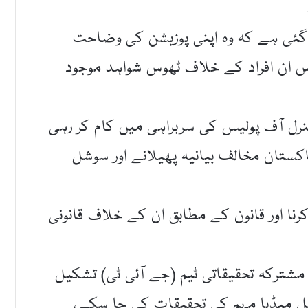
 گئی ہے کہ وہ اپنی پوزیشن کی وضاحت
اس ان افراد کے خلاف ٹھوس شواہد موجود
جنرل آف پولیس کی سربراہی میں کام کر رہی
کستان مخالف بیانیہ پھیلانے اور سوشل
نا اور قانون کے مطابق ان کے خلاف قانونی
شترکہ تحقیقاتی ٹیم (جے آئی ٹی) تشکیل
ل میڈیا مہم کی تحقیقات کی جا سکے،