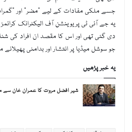
جسے ملکی مفادات کے لیے “مضر” اور “گمراہ کن
دی گئی تھی اور اس کا مقصد ان افراد کی شناخ
جو سوشل میڈیا پر انتشار اور بدامنی پھیلانے
یہ خبر پڑھیں
شیر افضل مروت کا عمران خان سے مب