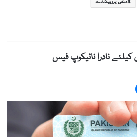
منفی پروپیگنڈے