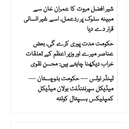
شیر افضل مروت کا عمران خان سے
مبینہ سلوک پر ردعمل، اسے غیر انسانی
قرار دے دیا
حکومت مدت پوری کرے گی، بعض
عناصر میرے اور وزیر اعظم کے تعلقات
خراب دیکھنا چاہتے ہیں: محسن نقوی
ٹینڈر نوٹس — حکومت بلوچستان —
میڈیکل سپرنٹنڈنٹ بولان میڈیکل
کمپلیکس ہسپتال کوئٹہ