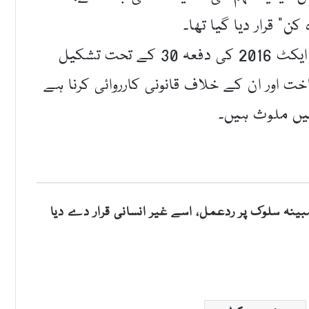
” قرار دیا گیا تھا۔
یہ جے آئی ٹی پریوینشن آف الیکٹرانک کرائمز ایکٹ 2016 کی دفعہ 30 کے تحت تشکیل
ت اور ان کے خلاف قانونی کارروائی کرنا ہے
 میں ملوث ہیں۔
ینہ سلوک پر ردعمل، اسے غیر انسانی قرار دے دیا