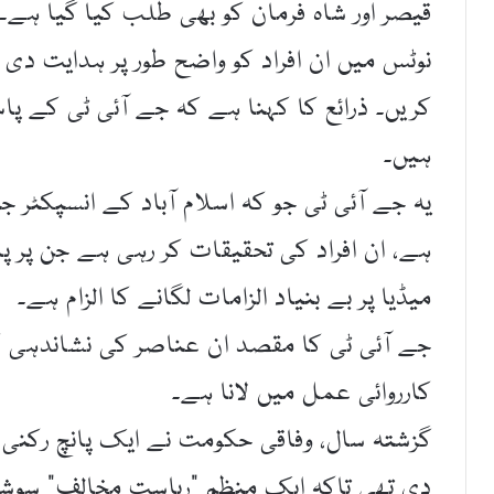
قیصر اور شاہ فرمان کو بھی طلب کیا گیا ہے۔
نوٹس میں ان افراد کو واضح طور پر ہدایت دی
کریں۔ ذرائع کا کہنا ہے کہ جے آئی ٹی کے پ
ہیں۔
یہ جے آئی ٹی جو کہ اسلام آباد کے انسپکٹر 
ہے، ان افراد کی تحقیقات کر رہی ہے جن پر پا
میڈیا پر بے بنیاد الزامات لگانے کا الزام ہے۔
جے آئی ٹی کا مقصد ان عناصر کی نشاندہی کر
کارروائی عمل میں لانا ہے۔
گزشتہ سال، وفاقی حکومت نے ایک پانچ رکنی م
دی تھی تاکہ ایک منظم “ریاست مخالف” سوش