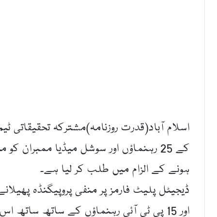
اسلام آباد(قدرت روزنامہ)مشترکہ تحقیقاتی ٹ
کے 25 رہنماؤں اور سوشل میڈیا ممبران ک
ہونے کے الزام میں طلب کر لیا ہے۔
ڈیجیٹل پلیٹ فارمز پر منفی پروپیگنڈہ پھیلان