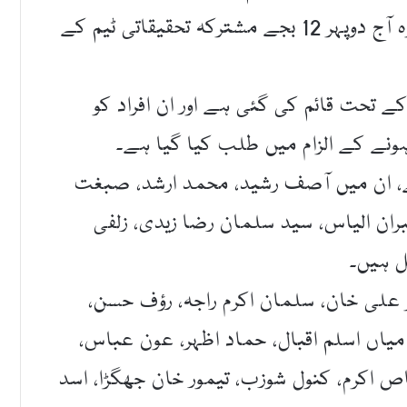
کر لیا گیا ہے۔ انہیں ہدایت کی گئی ہے کہ وہ آج دوپہر 12 بجے مشترکہ تحقیقاتی ٹیم کے
ے تحت قائم کی گئی ہے اور ان افراد کو
نے کے الزام میں طلب کیا گیا ہے۔
ے، ان میں آصف رشید، محمد ارشد، صبغت
بران الیاس، سید سلمان رضا زیدی، زلفی
ل ہیں۔
 علی خان، سلمان اکرم راجہ، رؤف حسن،
یاں اسلم اقبال، حماد اظہر، عون عباس،
ص اکرم، کنول شوزب، تیمور خان جھگڑا، اسد