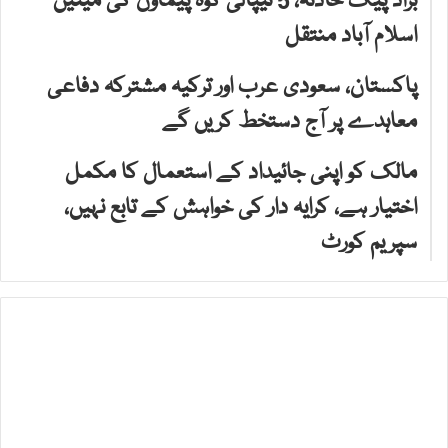
براڈ پیک حادثہ، 5 نیپالی کوہ پیماؤں کی میتیں
اسلام آباد منتقل
پاکستان، سعودی عرب اور ترکیہ مشترکہ دفاعی
معاہدے پر آج دستخط کریں گے
مالک کو اپنی جائیداد کے استعمال کا مکمل
اختیار ہے، کرایہ دار کی خواہش کے تابع نہیں،
سپریم کورٹ