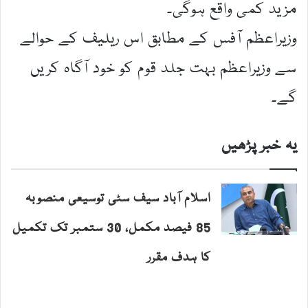
مزید کمی واقع ہوگی۔
وزیراعظم آفس کے مطابق اس ریلیف کے حوالے
سے وزیراعظم بہت جلد قوم کو خود آگاہ کریں
گے۔
یہ خبر پڑھیں
اسلام آباد سیف سٹی توسیعی منصوبہ
85 فیصد مکمل، 30 ستمبر تک تکمیل
کا ہدف مقرر