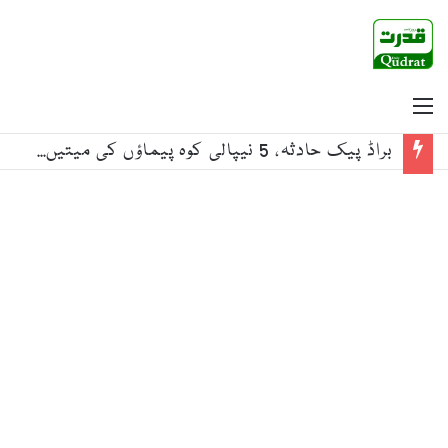
Menu
براڈ پیک حادثہ، 5 نیپالی کوہ پیماؤں کی میتیں اسلام آباد منتقل