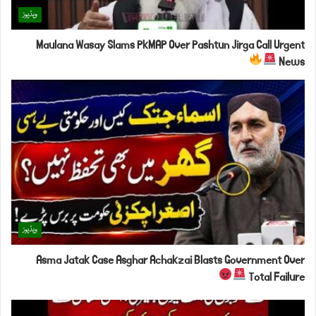
ویڈیوز
Maulana Wasay Slams PkMAP Over Pashtun Jirga Call Urgent
News
ویڈیوز
Asma Jatak Case Asghar Achakzai Blasts Government Over
Total Failure