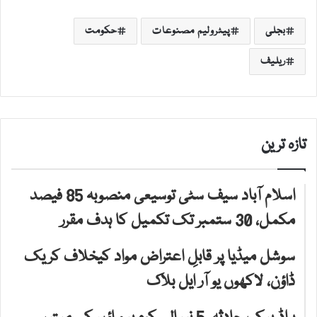
بجلی
پیٹرولیم مصنوعات
حکومت
ریلیف
تازہ ترین
اسلام آباد سیف سٹی توسیعی منصوبہ 85 فیصد
مکمل، 30 ستمبر تک تکمیل کا ہدف مقرر
سوشل میڈیا پر قابلِ اعتراض مواد کیخلاف کریک
ڈاؤن، لاکھوں یو آر ایل بلاک