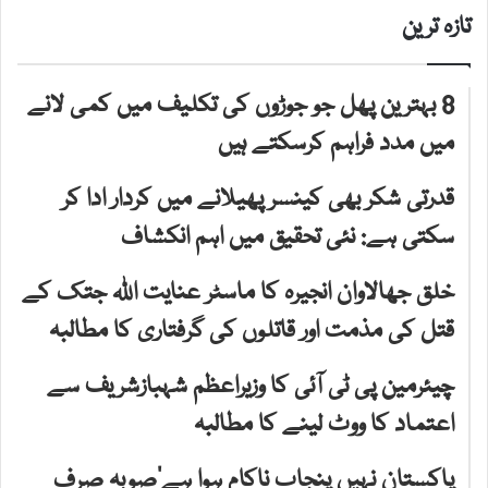
تازہ ترین
8 بہترین پھل جو جوڑوں کی تکلیف میں کمی لانے
میں مدد فراہم کرسکتے ہیں
قدرتی شکر بھی کینسر پھیلانے میں کردار ادا کر
سکتی ہے: نئی تحقیق میں اہم انکشاف
خلق جھالاوان انجیرہ کا ماسٹر عنایت اللہ جتک کے
قتل کی مذمت اور قاتلوں کی گرفتاری کا مطالبہ
چیئرمین پی ٹی آئی کا وزیراعظم شہبازشریف سے
اعتماد کا ووٹ لینے کا مطالبہ
پاکستان نہیں پنجاب ناکام ہوا ہے‘صوبہ صرف