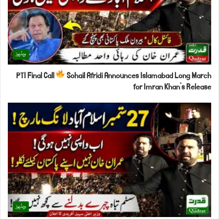
ویڈیوز
PTI Final Call
Sohail Afridi Announces Islamabad Long March
for Imran Khan’s Release
ویڈیوز