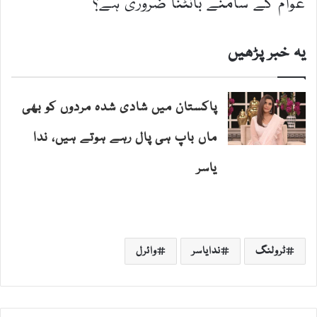
عوام کے سامنے بانٹنا ضروری ہے؟“
یہ خبر پڑھیں
پاکستان میں شادی شدہ مردوں کو بھی
ماں باپ ہی پال رہے ہوتے ہیں، ندا
یاسر
ٹرولنگ
ندایاسر
وائرل