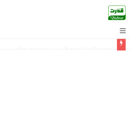
Menu
چیئرمین پی ٹی آئی کا وزیراعظم شہبازشریف سے اعتماد کا ووٹ لینے کا مطالبہ