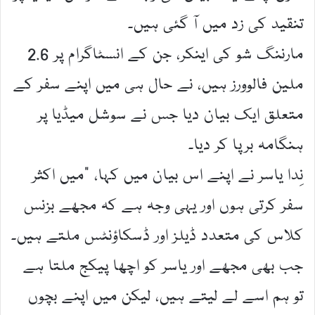
تنقید کی زد میں آ گئی ہیں۔
مارننگ شو کی اینکر، جن کے انسٹاگرام پر 2.6
ملین فالوورز ہیں، نے حال ہی میں اپنے سفر کے
متعلق ایک بیان دیا جس نے سوشل میڈیا پر
ہنگامہ برپا کر دیا۔
نِدا یاسر نے اپنے اس بیان میں کہا، ”میں اکثر
سفر کرتی ہوں اور یہی وجہ ہے کہ مجھے بزنس
کلاس کی متعدد ڈیلز اور ڈسکاؤنٹس ملتے ہیں۔
جب بھی مجھے اور یاسر کو اچھا پیکج ملتا ہے
تو ہم اسے لے لیتے ہیں، لیکن میں اپنے بچوں