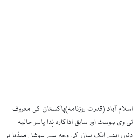
اسلام آباد (قدرت روزنامہ)پاکستان کی معروف
ٹی وی ہوسٹ اور سابق اداکارہ نِدا یاسر حالیہ
دنوں اپنے ایک بیان کی وجہ سے سوشل میڈیا پر