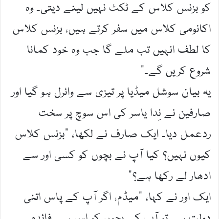
کو بزنس کلاس کے ٹکٹ نہیں لینے دیتی۔ وہ
اکانومی کلاس میں سفر کرتے ہیں، بزنس کلاس
کا لطف انہیں تب ملے گا جب وہ خود کمانا
شروع کریں گے۔“
یہ بیان سوشل میڈیا پر تیزی سے وائرل ہو گیا اور
صارفین نے نِدا یاسر کی اس سوچ پر سخت
ردعمل دیا۔ ایک صارف نے لکھا، ”بزنس کلاس
کیوں نہیں؟ کیا آپ نے بچوں کو کسی اور سے
ادھار لے رکھا ہے؟“
ایک اور نے کہا، ”میڈم، اگر آپ کے پاس اتنی
دولت ہے تو آپ کے بچوں کو اس سے فائدہ