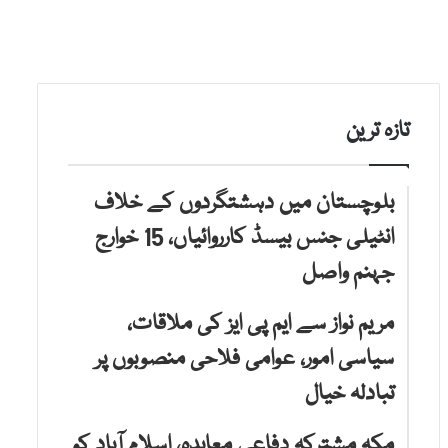
تازہ ترین
بلوچستان میں دہشتگردوں کے خلاف
انٹیلی جنس بیسڈ کارروائیاں، 15 خوارج
جہنم واصل
مریم نواز سے ایم پی ایز کی ملاقات،
سیاسی امور، عوامی فلاحی منصوبوں پر
تبادلہ خیال
مکہ مشترکہ دفاعی معاہدہ، اسلام آباد کو