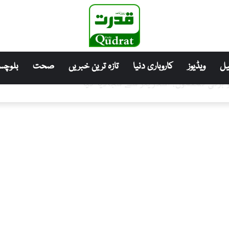
ل
ویڈیوز
کاروباری دنیا
تازہ ترین خبریں
صحت
بلوچست
 برقی قمقموں، اسکرینز سے سجادیا گیا