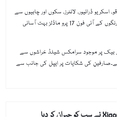
ں آئی فون 17 ماڈلز کو چاقو، اسکریو ڈرائیور، لائٹرز، سکوں اور چابیوں سے
جانچا گیا۔ویڈیو سے ثابت ہوا کہ اورنج اور بلیو رنگوں کے آئی فون 17 پرو ماڈلز بہت آسانی
 کے بیک پر موجود سرامکس شیلڈ خراشوں سے
اہم کرتی ہے۔صارفین کی شکایات پر ایپل کی جانب سے