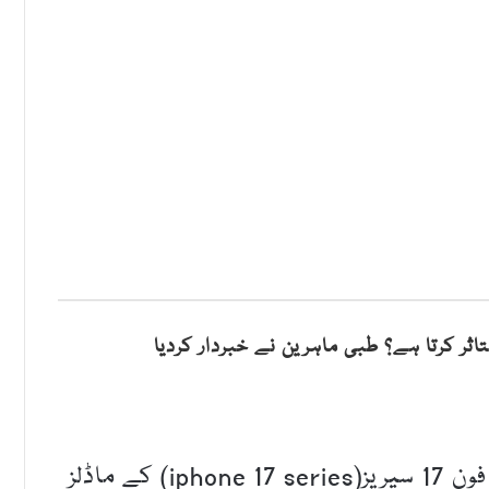
اثر کرتا ہے؟ طبی ماہرین نے خبردار کردیا
واشنگتن (قدرت روزنامہ)ایپل (apple)کے آئی فون 17 سیریز(iphone 17 series) کے ماڈلز