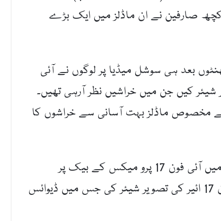
کچھ صارفین نے ان ماڈلز میں ایک بڑے
ند گھنٹوں بعد ہی سوشل میڈیا پر لوگوں نے آئی
رو میکس کی تصاویر شیئر کیں جن میں خراشیں نظر آرہی تھیں۔
ے مخصوص ماڈلز بہت آسانی سے خراشوں کا
ایکس پر ایک صارف نے ویڈیو پوسٹ کی جس میں آئی فون 17 پرو میکس کے بیک پر
خراشیں واضح تھیں۔ایک اور صارف نے آئی فون 17 ائیر کی تصویر شیئر کی جس میں ڈیوائس