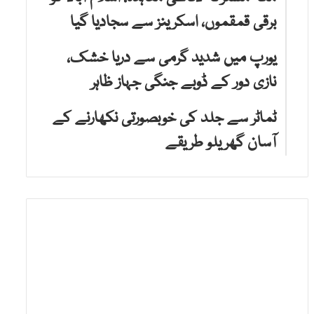
برقی قمقموں، اسکرینز سے سجادیا گیا
یورپ میں شدید گرمی سے دریا خشک،
نازی دور کے ڈوبے جنگی جہاز ظاہر
ٹماٹر سے جلد کی خوبصورتی نکھارنے کے
آسان گھریلو طریقے