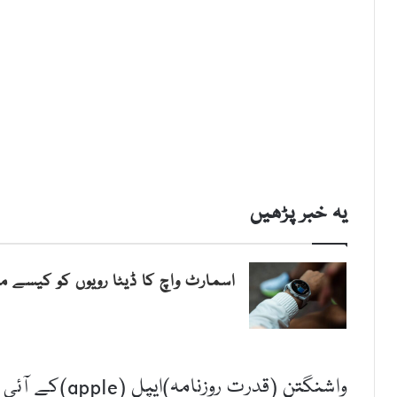
یہ خبر پڑھیں
اسمارٹ واچ کا ڈیٹا رویوں کو کیسے مت