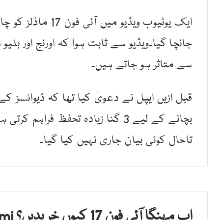
ایک یوٹیوب ویڈیو می
سے متاثر ہو جاتے ہیں۔
قبل ازیں ایپل نے دعویٰ کیا تھا کہ ڈیوائسز
بچانے کے لیے 3 گنا زیادہ تحفظ فر
تاحال کوئی بیان جاری نہیں کیا گیا۔