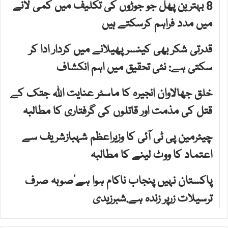
8 بہترین پھل جو جوڑوں کی تکلیف میں کمی لانے
میں مدد فراہم کرسکتے ہیں
قدرتی شکر بھی کینسر پھیلانے میں کردار ادا کر
سکتی ہے: نئی تحقیق میں اہم انکشاف
خلق جھالاوان انجیرہ کا ماسٹر عنایت اللہ جتک کے
قتل کی مذمت اور قاتلوں کی گرفتاری کا مطالبہ
چیئرمین پی ٹی آئی کا وزیراعظم شہبازشریف سے
اعتماد کا ووٹ لینے کا مطالبہ
پاکستان نہیں پنجاب ناکام ہوا ہے‘صوبہ صرف
ترسیلات زرپر زندہ ہے.شبرزیدی