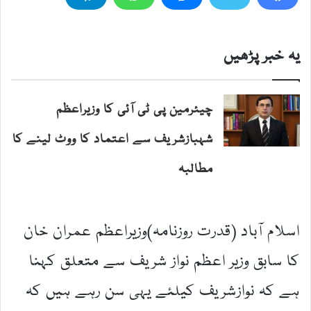
یہ خبر پڑھیں
چیئرمین پی ٹی آئی کا وزیراعظم
شہبازشریف سے اعتماد کا ووٹ لینے کا
مطالبہ
اسلام آباد (قدرت روزنامہ)وزیراعظم عمران خان
کا سابق وزیر اعظم نواز شریف سے متعلق کہنا
ہے کہ نوازشریف کیلئے یہی سن رہے ہیں کہ