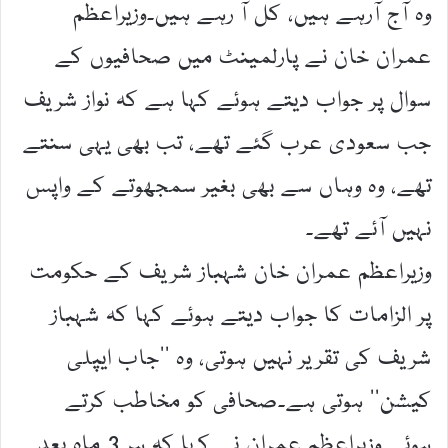
وہ آج آرہے ہیں، کل آ رہے ہیں۔وزیراعظم
عمران خان نے پارلمینٹ میں صحافیوں کے
سوال پر جواب دیتے ہوئے کہا ہے کہ نواز شریف
جب سعودی عرب گئے تھے، تب بھی یہی سنتے
تھے، وہ وہاں سے بھی بغیر سمجھوتے کے واپس
نہیں آئے تھے۔
وزیراعظم عمران خان شہباز شریف کے حکومت
پر الزامات کا جواب دیتے ہوئے کہا کہ شہباز
شریف کی تقریر نہیں ہوتی، وہ ’’جاب ایپلی
کیشن‘‘ ہوتی ہے۔صحافی کو مخاطب کرتے
ہوئے وزیراعظم عمران نے کہا کہ ہر 3 ماہ بعد