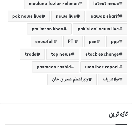
maulana fazlur rehman
latest news
pak news live
news live
nawaz sharif
pm imran khan
pakistani news live
snowfall
PTI
psx
ppp
trade
top news
stock exchange
yasmeen rashid
weather report
نوازشریف
وزیراعظم عمران خان
تازہ ترین