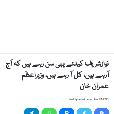
نوازشریف کیلئے یہی سن رہے ہیں کہ آج
آرہے ہیں، کل آ رہے ہیں، وزیراعظم
عمران خان
Last Updated: December 30, 2021