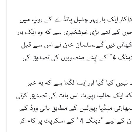
اداکار ایک بار پھر چلبل پانڈے کے روپ میں
وں کے لئے بڑی خوشخبری ہے کہ وہ ایک بار
کھائی دیں گے۔سلمان خان نے اس سے قبل
ارباز خان کے ساتھ ایک چیٹ شو کے دوران ’’دبنگ 4‘‘ کے اپنے منصوبوں کی تصدیق کی
ہیں کیا گیا اور ایسا لگتا ہے کہ یہ خبر
ہ ایک حالیہ رپورٹ اس بات کی تصدیق کرتی
ہورہا ہے۔بھارتی میڈیا رپورٹس کے مطابق بالی ووڈ کے
مشہور فلم ساز تگمانشو دھولیا اس وقت سلمان کے لیے ’’دبنگ 4‘‘ کے اسکرپٹ پر کام کر