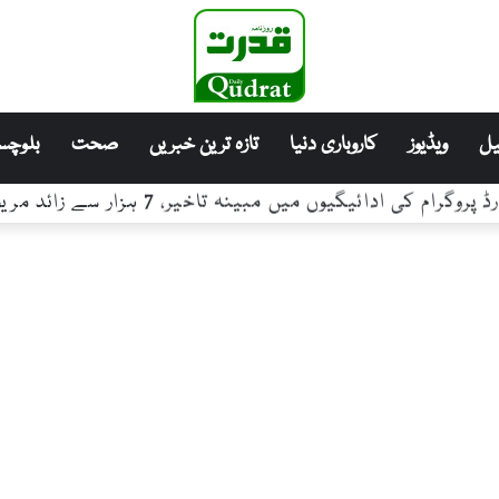
ل
ویڈیوز
کاروباری دنیا
تازہ ترین خبریں
صحت
بلوچست