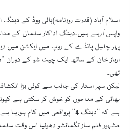
اسلام آباد (قدرت روزنامہ)بالی ووڈ کے دبنگ 
واپس آرہے ہیں۔دبنگ اداکار سلمان کے مداح
پھر چلبل پانڈے کے روپ میں ایکشن میں دی
تھی۔
لیکن سپر اسٹار کی جانب سے کوئی بڑا انکشاف ن
بھائی کے مداحوں کو خوش کر سکتی ہے کیونک
ہے کہ ’’دبنگ 4‘‘ پرواقعی میں کام 