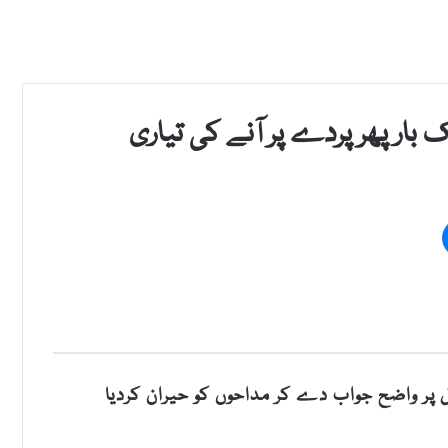
ار پھر پردے پر آنے کی تیاری
 پر واضح جواب دے کر مداحوں کو حیران کردیا