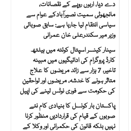
دے دیا، اربوں روپے کے نقصانات،
مانجھوٹی سمیت نصیرآبادکے عوام سے
سیاسی انتقام لیا جارہا ہے: سابق صوبائی
وزیر میر سکندرعلی خان عمرانی
سینار کینسر اسپتال کوئٹہ میں ہیلتھ
کارڈ پروگرام کی ادائیگیوں میں مبینہ
تاخیر، 7 ہزار سے زائد مریضوں کا علاج
متاثر ہونے کا خدشہ، مریضوں اور لواحقین
کی حکومت سے فوری نوٹس لینے کی اپیل
پاکستان بار کونسل کا بنیادی کام نئے
صوبوں کے قیام کی قراردادیں منظور کرنا
نہیں بلکہ قانون کی حکمرانی اور وکلا کے