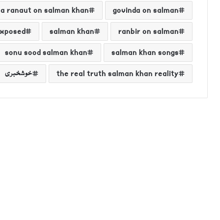
a ranaut on salman khan
govinda on salman
exposed
salman khan
ranbir on salman
sonu sood salman khan
salman khan songs
the real truth salman khan reality
خوشخبری