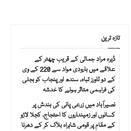
تازہ ترین
ڈیرہ مراد جمالی کے قریب چھتر کے
علاقے میں بارودی مواد سے 220 کے وی
کے دو ٹاورز تباہ، سندھ اور پنجاب کو بجلی
کی فراہمی متاثر ہونے کا خدشہ
نصیرآباد میں زرعی پانی کی بندش پر
کسانوں اور زمینداروں کا احتجاج، کجلا لاڑو
کے مقام پر قومی شاہراہ بلاک کر کے دھرنا