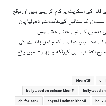
فلم کے اسکرپٹ پر کام کر رہے ہیں اور توقع
لمان کو سنائیں گے۔ٹگمانشو دھولیا پان
ی فلموں کے لیے جانے جاتے ہیں۔
 خان نے محسوس کیا ہے کہ چلبل پانڈے کی
یح انتخاب ہیں کیونکہ وہ بھارت میں واقع
bharat
ami
bollywood on salman khan
bollywood e
cbi for ssr
boycott salman khan
bolly