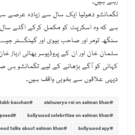
رہے ہیں۔
ٹگمانشو دھولیا ایک سال سے زیادہ عرصے سے 
ہے کہ وہ اسکرپٹ کو مکمل کرکے اگلے سال س
سنگھ تومر اور صاحب بیوی اور گینگسٹر جیس
سلمان خان اور ان کے پروڈیوسر بھائی ارباز
کہانی کو آگے بڑھانے کے لیے تگمانشو ہی صح
دیہی علاقوں سے بخوبی واقف ہیں۔
tabh bacchan
aishwarya rai on salman khan
xposed
bollywood celebrities on salman khan
wood talks about salman khan
bollywood spy