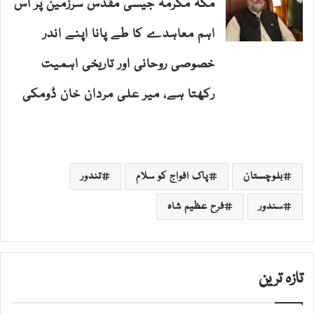
مکہ مکرمہ جیسی مقدس سرزمین پر اس
اہم معاہدے کا طے پانا اپنے اندر
خصوصی روحانی اور تاریخی اہمیت
رکھتا ہے، میر علی مردان خان ڈومکی
بلوچستان
پاک افواج کو سلام
تندور
سندور
فرح عظیم شاہ
تازہ ترین