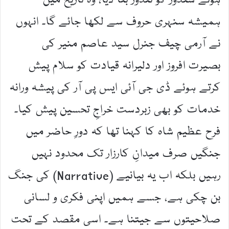
ہوئے سندور کو تندور بنا دیا، وہ تاریخ میں
ہمیشہ سنہری حروف سے لکھا جائے گا۔ انہوں
نے آرمی چیف جنرل سید عاصم منیر کی
بصیرت افروز اور دلیرانہ قیادت کو سلام پیش
کرتے ہوئے ڈی جی آئی ایس پی آر کی پیشہ ورانہ
خدمات کو بھی زبردست خراجِ تحسین پیش کیا۔
فرح عظیم شاہ کا کہنا تھا کہ دورِ حاضر میں
جنگیں صرف میدانِ کارزار تک محدود نہیں
رہیں بلکہ اب یہ بیانیے (Narrative) کی جنگ
بن چکی ہے، جسے ہمیں اپنی فکری و لسانی
صلاحیتوں سے جیتنا ہے۔ اسی مقصد کے تحت