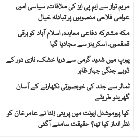
مریم نواز سے ایم پی ایز کی ملاقات، سیاسی امور،
عوامی فلاحی منصوبوں پر تبادلہ خیال
مکہ مشترکہ دفاعی معاہدہ، اسلام آباد کو برقی
قمقموں، اسکرینز سے سجادیا گیا
یورپ میں شدید گرمی سے دریا خشک، نازی دور کے
ڈوبے جنگی جہاز ظاہر
ٹماٹر سے جلد کی خوبصورتی نکھارنے کے آسان
گھریلو طریقے
کیا پروموشنل ایونٹ میں پریتی زنٹا نے عامر خان کو
نظر انداز کیا تھا؟ حقیقت سامنے آگئی