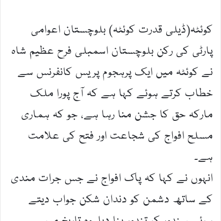
کوئٹہ(ڈیلی قدرت کوئٹہ) بلوچستان اعوامی
پارٹی کی رکن بلوچستان اسمبلی فرح عظیم شاہ
نے کوئٹہ میں ایک پرہجوم پریس کانفرنس سے
خطاب کرتے ہوئے کہا ہے کہ آج پورا ملک
مارکہ حق کا جشن منا رہا ہے، جو کہ ہماری
مسلح افواج کی شجاعت اور فتح کی علامت
ہے۔
انہوں نے کہا کہ پاک افواج نے جس جرات مندی
کے ساتھ دشمن کو دندان شکن جواب دیتے