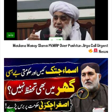
ویڈیوز
Maulana Wasay Slams PkMAP Over Pashtun Jirga Call Urgent
News
ویڈیوز