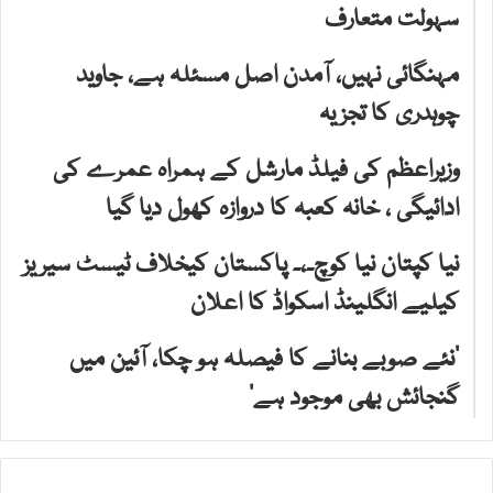
سہولت متعارف
مہنگائی نہیں، آمدن اصل مسئلہ ہے، جاوید
چوہدری کا تجزیہ
وزیراعظم کی فیلڈ مارشل کے ہمراہ عمرے کی
ادائیگی ، خانہ کعبہ کا دروازہ کھول دیا گیا
نیا کپتان نیا کوچ۔،۔ پاکستان کیخلاف ٹیسٹ سیریز
کیلیے انگلینڈ اسکواڈ کا اعلان
’نئے صوبے بنانے کا فیصلہ ہو چکا، آئین میں
گنجائش بھی موجود ہے‘