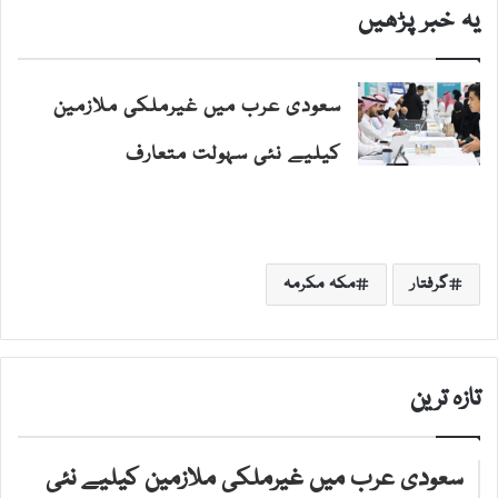
یہ خبر پڑھیں
سعودی عرب میں غیرملکی ملازمین
کیلیے نئی سہولت متعارف
گرفتار
مکہ مکرمہ
تازہ ترین
سعودی عرب میں غیرملکی ملازمین کیلیے نئی