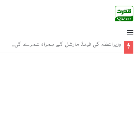
Menu
وزیراعظم کی فیلڈ مارشل کے ہمراہ عمرے کی ادائیگی ، خانہ کعبہ کا دروازہ کھول دیا گیا