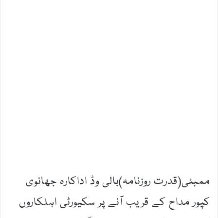
ممبئی(قدرت روزنامہ)بالی وڈ اداکارہ جھانوی
کپور مداح کے قریب آنے پر سکیورٹی اہلکاروں