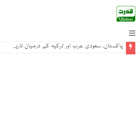
Menu
پاکستان، سعودی عرب اور ترکیہ کے درمیان تاریخی دفاعی معاہدہ خطے میں اجتماعی سلامتی اور استحکام کا اہم سنگ میل ہے: معاون برائے داخلہ بابر یوسفزئی