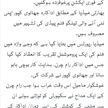
کے فوری ایکشن پرخوفزدہ ہوگئیں۔
بھارتی میڈیا کے مطابق اداکارہ جھانوی کپور اپنی
نئی آنے والی تیلگو فلم پیڈی کی تشہیر میں
مصروف ہیں۔
میڈیا رپورٹس میں بتایا گیا ہے کہ وجے واڑہ میں
فلم کی ایک پروموشنل تقریب کا انعقاد کیا گیا
جس میں اداکار رام چرن، ہدایت کار بوچی بابو
سانا اور جھانوی کپور نے شرکت کی۔
خوشگوار ماحول اس وقت خراب ہوا جب رام چرن
کے ایک مداح نے سکیورٹی کو توڑتے ہوئے ان
سے ملنے کی کوشش کی، اسی دوران اداکار کے