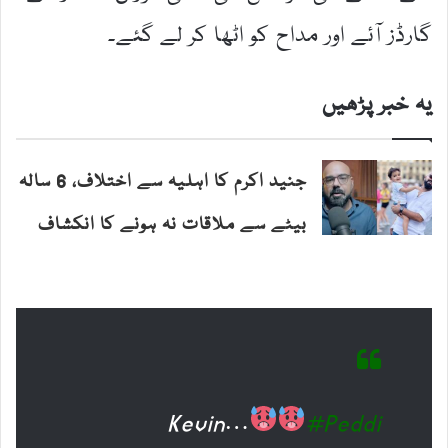
گارڈز آئے اور مداح کو اٹھا کر لے گئے۔
یہ خبر پڑھیں
جنید اکرم کا اہلیہ سے اختلاف، 6 سالہ
بیٹے سے ملاقات نہ ہونے کا انکشاف
Kevin…
#Peddi