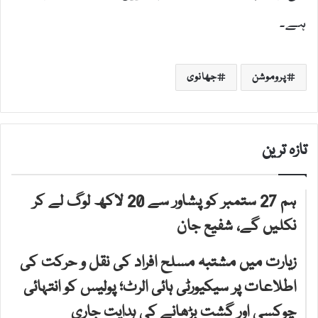
ہے۔
پروموشن
جھانوی
تازہ ترین
ہم 27 ستمبر کو پشاور سے 20 لاکھ لوگ لے کر
نکلیں گے، شفیع جان
زیارت میں مشتبہ مسلح افراد کی نقل و حرکت کی
اطلاعات پر سیکیورٹی ہائی الرٹ؛ پولیس کو انتہائی
چوکسی اور گشت بڑھانے کی ہدایت جاری