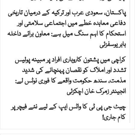
پاکستان، سعودی عرب اور ترکیہ کے درمیان تاریخی
دفاعی معاہدہ خطے میں اجتماعی سلامتی اور
استحکام کا اہم سنگ میل ہے: معاون برائے داخلہ
بابر یوسفزئی
کراچی میں پشتون کاروباری افراد پر مبینہ پولیس
تشدد اور املاک کو نقصان پہنچانے کی شدید
مذمت، سندھ حکومت واقعے کا فوری نوٹس لے:
انجینئر زمرک خان اچکزئی
چیٹ جی پی ٹی کا واٹس ایپ کے لیے نئے فیچر پر
کام جاری!