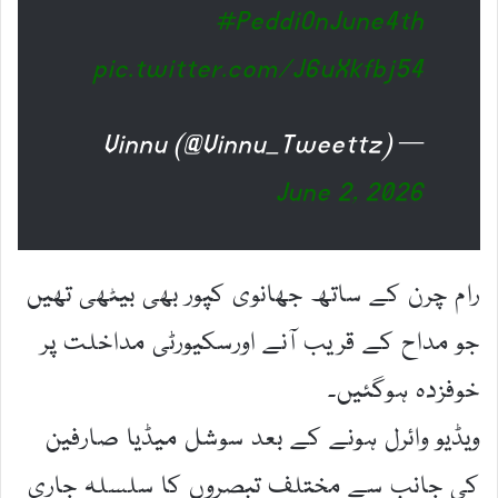
#PeddiOnJune4th
pic.twitter.com/J6uXkfbj54
— Vinnu (@Vinnu_Tweettz)
June 2, 2026
رام چرن کے ساتھ جھانوی کپور بھی بیٹھی تھیں
جو مداح کے قریب آنے اورسکیورٹی مداخلت پر
خوفزدہ ہوگئیں۔
ویڈیو وائرل ہونے کے بعد سوشل میڈیا صارفین
کی جانب سے مختلف تبصروں کا سلسلہ جاری