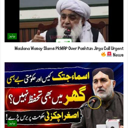
ویڈیوز
Maulana Wasay Slams PkMAP Over Pashtun Jirga Call Urgent
News
ویڈیوز