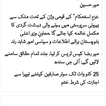
میر حسین
عزمِ استحکام” کے قومی وژن کے تحت ملک سے
بیرونی سرپرستی میں ہونے والی دہشت گردی کا
مکمل خاتمہ کیا جائے گا ،معاونِ وزیر اعلیٰ
بلوچستان برائے اطلاعات و سیاسی امور شاہد رند
میر رضا کیس ٹریس کر لیا، جلد تمام حقائق سامنے
لائیں گے: آئی جی سندھ
25 کلو واٹ تک سولر صارفین کیلئے نیپرا سے
اجازت کی شرط ختم