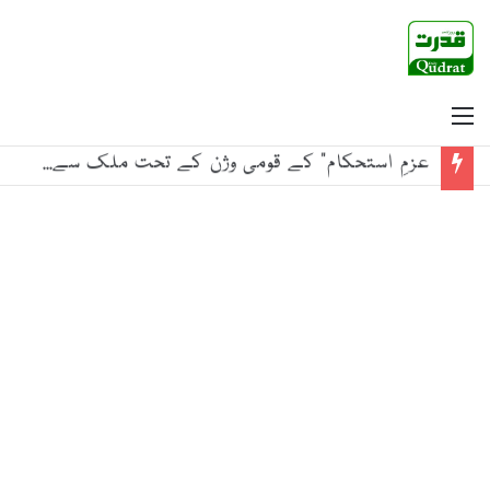
Menu
عزمِ استحکام” کے قومی وژن کے تحت ملک سے بیرونی سرپرستی میں ہونے والی دہشت گردی کا مکمل خاتمہ کیا جائے گا ،معاونِ وزیر اعلیٰ بلوچستان برائے اطلاعات و سیاسی امور شاہد رند