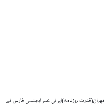
تهران(قدرت روزنامہ)ایرانی خبر ایجنسی فارس نے