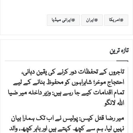
امریکا
ایران
ایرانی میڈیا
تازہ ترین
تاجروں کے تحفظات دور کرنے کی یقین دہانی،
احتجاج موخر؛ شاہراہوں کو محفوظ بنانے کے لیے
تمام اقدامات کیے جا رہے ہیں: وزیر داخلہ میر ضیا
اللہ لانگو
میر رضا قتل کیس: پولیس نے اب تک ہمارا بیان
نہیں لیا، ہم سے کچھ کہتے ہیں اور باہر کچھ، والد