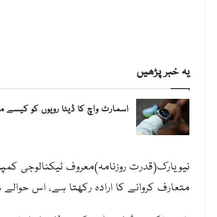
یہ خبر پڑھیں
اسمارٹ واچ کا ڈیٹا رویوں کو کیسے مت
متعارف کروانے کا ارادہ رکھتا ہے، اس حوالے