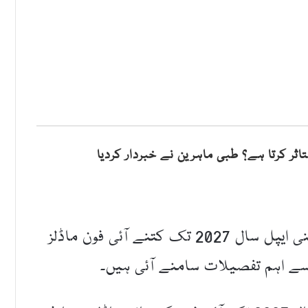
اثر کرتا ہے؟ طبی ماہرین نے خبردار کردیا
نیویارک(قدرت روزنامہ)معروف ٹیکنالوجی کمپنی ایپل سال 2027 تک کتنے آئی فون ماڈلز
 سے اہم تفصیلات سامنے آئی ہیں۔