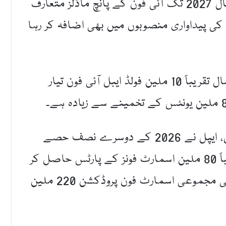
غیر ملکی میڈیا رپورٹس کے مطابق ایپل نے سال 2027 تک آئی فون کے پانچ ماڈلز متعارف
ت کی پیداواری منصوبوں میں بھی اضافہ کر رہا
ایپل نے سپلائرز کو ہدایت کی ہے کہ وہ اس سال تقریباً 10 ملین فولڈ ایبل آئی فون تیار
تاریخ میں پہلی بار فولڈ ایبل فون لانے سے قبل، ایپل نے 2026 کے دوسرے نصف حصے
میں آنے والے نئے ماڈلز کیلیے پہلے ہی تقریباً 80 ملین اسمارٹ فونز کے پارٹس حاصل کر
لیے ہیں۔ امید ہے کہ رواں سال کیلیے اس کی مجموعی اسمارٹ فون پروڈکشن 220 ملین