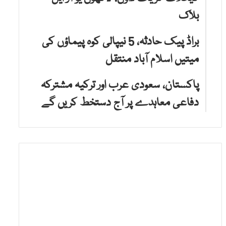
بلاک
براڈ پیک حادثہ، 5 نیپالی کوہ پیماؤں کی
میتیں اسلام آباد منتقل
پاکستان، سعودی عرب اور ترکیہ مشترکہ
دفاعی معاہدے پر آج دستخط کریں گے