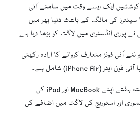
کوششیں ایک ایسے وقت میں سامنے آئی
سینٹرز کی مانگ کے باعث دنیا بھر میں
 پوری انڈسٹری میں لاگت کو بڑھا دیا ہے۔
م دو نئے آئی فونز متعارف کروانے کا ارادہ رکھتی
پروڈکٹ کا یہ منصوبہ ایپل کی جانب سے گزشتہ ہفتے اپنے MacBook اور iPad کی
موری اور اسٹوریج کی لاگت میں اضافے کی