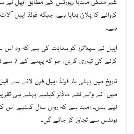
کروانے کا پلان بنایا ہے، جبکہ فولڈ ایبل آلا
ہے۔
کرنے کی تیاری کریں، جو کہ پہلے کے 7 سے 8 ملین یونٹس کے تخمینے سے زیادہ ہے۔
یونٹس سے تجاوز کر جائے گی۔