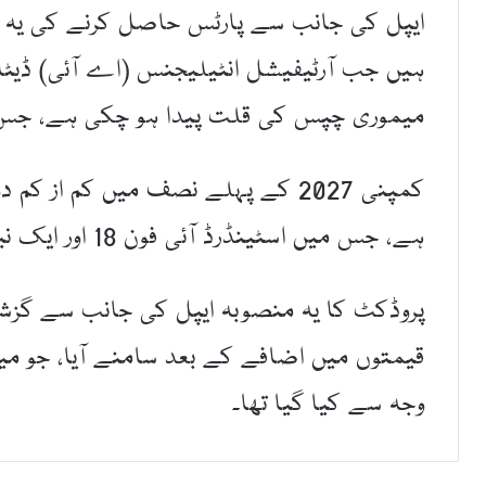
ایپل کی جانب سے پارٹس حاصل کرنے کی یہ 
ہیں جب آرٹیفیشل انٹیلیجنس (اے آئی) ڈیٹا 
میموری چپس کی قلت پیدا ہو چکی ہے، جس نے
کمپنی 2027 کے پہلے نصف میں کم از ک
ہے، جس میں اسٹینڈرڈ آئی فون 18 اور ایک نیا آئی فون ایئر (iPhone Air) شامل ہے۔
قیمتوں میں اضافے کے بعد سامنے آیا، جو می
وجہ سے کیا گیا تھا۔