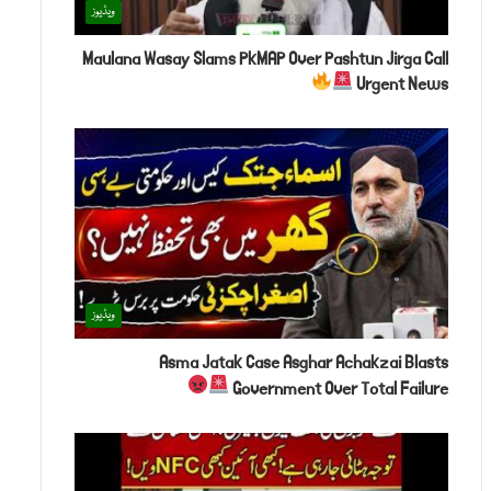
ویڈیوز
Maulana Wasay Slams PkMAP Over Pashtun Jirga Call
Urgent News
ویڈیوز
Asma Jatak Case Asghar Achakzai Blasts
Government Over Total Failure