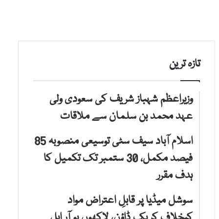
تازہ ترین
وزیراعظم شہباز شریف کی سعودی ولی
عہد محمد بن سلمان سے ملاقات
اسلام آباد سیف سٹی توسیعی منصوبہ 85
فیصد مکمل، 30 ستمبر تک تکمیل کا
ہدف مقرر
سوشل میڈیا پر قابلِ اعتراض مواد
کیخلاف کریک ڈاؤن، لاکھوں یو آر ایل