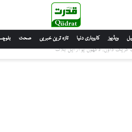
ل
ویڈیوز
کاروباری دنیا
تازہ ترین خبریں
صحت
بلوچست
کریک ڈاؤن، لاکھوں یو آر ایل بلاک