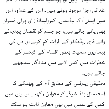
میگنیشیم، کولین اور پوٹاشیم سمیت متعدد اہم
غذائی اجزا موجود ہوتے ہیں۔ اس کے علاوہ اس
میں اینٹی آکسیڈنٹس، کیروٹینائڈز اور پولی فینولز
بھی پائے جاتے ہیں، جو جسم کو نقصان پہنچانے
والے فری ریڈیکلز کے اثرات کم کرنے اور دل کی
بیماریوں سمیت بعض اقسام کے کینسر کے
خطرات میں کمی لانے میں مددگار سمجھے
جاتے ہیں۔
تحقیقی رپورٹس کے مطابق آم کے چھلکے کا
استعمال بلڈ شوگر کو متوازن رکھنے اور وزن میں
کمی کے عمل میں بھی معاون ثابت ہو سکتا