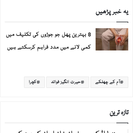
یہ خبر پڑھیں
8 بہترین پھل جو جوڑوں کی تکلیف میں
کمی لانے میں مدد فراہم کرسکتے ہیں
آم کے چھلکے
حیرت انگیز فوائد
کچرا
تازہ ترین