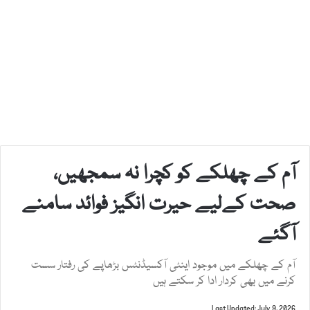
آم کے چھلکے کو کچرا نہ سمجھیں،
صحت کےلیے حیرت انگیز فوائد سامنے
آگئے
آم کے چھلکے میں موجود اینٹی آکسیڈنٹس بڑھاپے کی رفتار سست
کرنے میں بھی کردار ادا کر سکتے ہیں
Last Updated: July 9, 2026