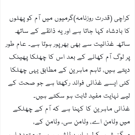
کراچی (قدرت روزنامہ)گرمیوں میں آم کو پھلوں
کا بادشاہ کہا جاتا ہے اور یہ ذائقے کے ساتھ
ساتھ غذائیت سے بھی بھرپور ہوتا ہے۔ عام طور
پر لوگ آم کھانے کے بعد اس کا چھلکا پھینک
دیتے ہیں، تاہم ماہرین کے مطابق یہی چھلکا
کئی ایسے غذائی فوائد رکھتا ہے جو صحت کے
لیے نہایت مفید ثابت ہو سکتے ہیں۔
غذائی ماہرین کا کہنا ہے کہ آم کے چھلکے
میں وٹامن اے، وٹامن سی، وٹامن کے،