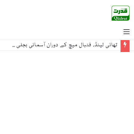
Menu
تھائی لینڈ، فٹبال میچ کے دوران آسمانی بجلی گرنے سے ایک کھلاڑی جاں بحق، 12 زخمی