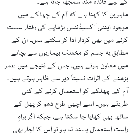
کے لیے فائدہ مند سمجھا جاتا ہے۔
ماہرین کا کہنا ہے کہ آم کے چھلکے میں
موجود اینٹی آکسیڈنٹس بڑھاپے کی رفتار سست
کرنے میں بھی کردار ادا کر سکتے ہیں۔ ان کے
مطابق یہ جسم کو مختلف بیماریوں سے بچانے
میں معاون ہوتے ہیں، جس کے نتیجے میں عمر
بڑھنے کے اثرات نسبتاً دیر سے ظاہر ہوتے ہیں۔
آم کے چھلکے کو استعمال کرنے کے کئی
طریقے ہیں۔ اسے اچھی طرح دھو کر پھل کے
ساتھ بھی کھایا جا سکتا ہے، جبکہ اگر براہِ
راست استعمال پسند نہ ہو تو اس کا اچار بھی