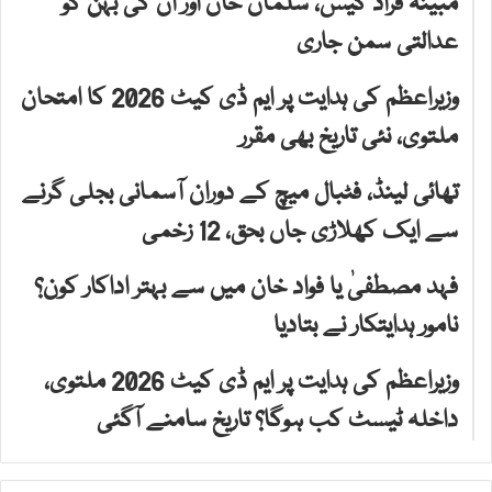
مبینہ فراڈ کیس، سلمان خان اور ان کی بہن کو
عدالتی سمن جاری
وزیراعظم کی ہدایت پر ایم ڈی کیٹ 2026 کا امتحان
ملتوی، نئی تاریخ بھی مقرر
تھائی لینڈ، فٹبال میچ کے دوران آسمانی بجلی گرنے
سے ایک کھلاڑی جاں بحق، 12 زخمی
فہد مصطفیٰ یا فواد خان میں سے بہتر اداکار کون؟
نامور ہدایتکار نے بتادیا
وزیراعظم کی ہدایت پر ایم ڈی کیٹ 2026 ملتوی،
داخلہ ٹیسٹ کب ہوگا؟ تاریخ سامنے آگئی