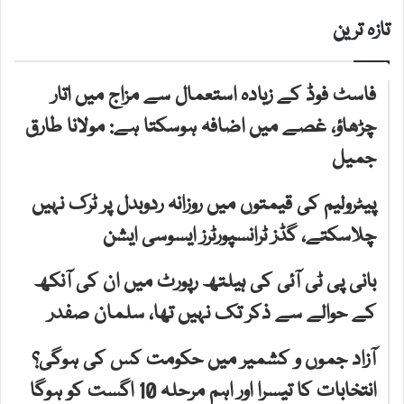
تازہ ترین
فاسٹ فوڈ کے زیادہ استعمال سے مزاج میں اتار
چڑھاؤ، غصے میں اضافہ ہوسکتا ہے: مولانا طارق
جمیل
پیٹرولیم کی قیمتوں میں روزانہ ردوبدل پر ٹرک نہیں
چلاسکتے، گڈز ٹرانسپورٹرز ایسوسی ایشن
بانی پی ٹی آئی کی ہیلتھ رپورٹ میں ان کی آنکھ
کے حوالے سے ذکر تک نہیں تھا، سلمان صفدر
آزاد جموں و کشمیر میں حکومت کس کی ہوگی؟
انتخابات کا تیسرا اور اہم مرحلہ 10 اگست کو ہوگا