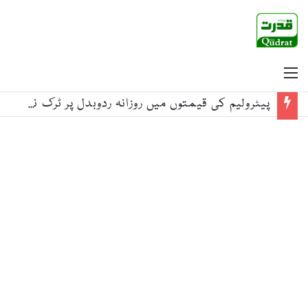
Menu
پیٹرولیم کی قیمتوں میں روزانہ ردوبدل پر ٹرک نہیں چلاسکتے، گڈز ٹرانسپورٹرز ایسوسی ایشن