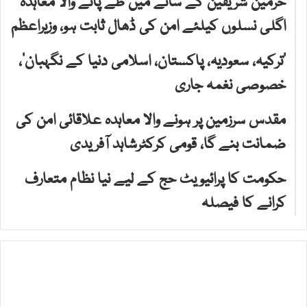
حرمین شریفین کے سائے میں طے پانے والا معاہدہ
اگلی نسلوں کیلئے امن کی ڈھال ثابت ہو، وزیراعظم
‘ترکیہ، سعودیہ، پاکستان، اسلامی دنیا کے نگہبان’،
خصوصی نغمہ جاری
مقدس سرزمین پر ہونے والا معاہدہ علاقائی امن کی
ضمانت بنے گا، قومی کرکٹرشاہد آفریدی
حکومت کا پرائیویٹ حج کے لیے نیا نظام متعارف
کرانے کا فیصلہ