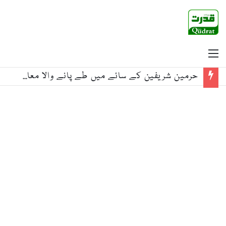
Menu
حرمین شریفین کے سائے میں طے پانے والا معاہدہ اگلی نسلوں کیلئے امن کی ڈھال ثابت ہو، وزیراعظم