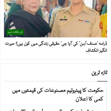
فن و ثقافت شوبز
ڈرامہ ‘صنف آہن’ کی ‘آیا جی’ حقیقی زندگی میں کون ہیں؟ حیرت
انگیز انکشاف
تازہ ترین
حکومت کا پیٹرولیم مصنوعات کی قیمتوں میں
کمی کا اعلان