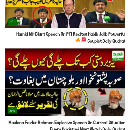
ویڈیوز
Hamid Mir Blunt Speech On PTI Recites Habib Jalib Powerful
Couplet Daily Qudrat
ویڈیوز
Maulana Fazlur Rehman Explosive Speech On Current Situation
Every Pakistani Must Watch Daily Qudrat