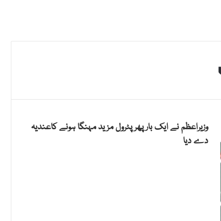
وزیراعظم نے ایک بار پھر پٹرول مزید مہنگا ہونے کاعندیہ
دے دیا