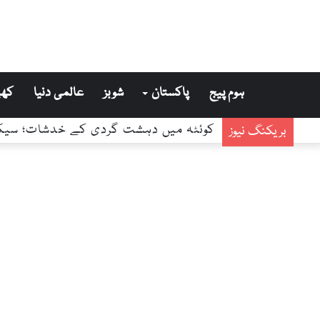
ہوم پیج
پاکستان
شوبز
عالمی دنیا
کھی
بریکنگ نیوز
کوئٹہ میں دہشت گردی کے خدشات؛ سیکیور