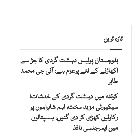
تازہ ترین
بلوچستان پولیس دہشت گردی کا جڑ سے
اکھاڑنے کے لئے پرعزم ہے: آئی جی محمد
طاہر
کوئٹہ میں دہشت گردی کے خدشات؛
سیکیورٹی مزید سخت، اہم شاہراہوں پر
رکاوٹیں کھڑی کر دی گئیں، ہسپتالوں
میں ایمرجنسی نافذ