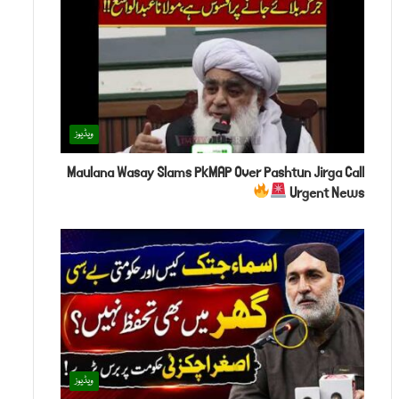
ویڈیوز
Maulana Wasay Slams PkMAP Over Pashtun Jirga Call
Urgent News
ویڈیوز