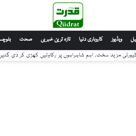
ل
ویڈیوز
کاروباری دنیا
تازہ ترین خبریں
صحت
بلوچست
ٹی مزید سخت، اہم شاہراہوں پر رکاوٹیں کھڑی کر دی گئیں،