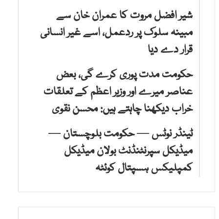
شیر افضل مروت کا عمران خان سے
مبینہ سلوک پر ردعمل، اسے غیر انسانی
قرار دے دیا
حکومت مدت پوری کرے گی، بعض
عناصر میرے اور وزیر اعظم کے تعلقات
خراب دیکھنا چاہتے ہیں: محسن نقوی
ٹینڈر نوٹس — حکومت بلوچستان —
میڈیکل سپرنٹنڈنٹ بولان میڈیکل
کمپلیکس ہسپتال کوئٹہ