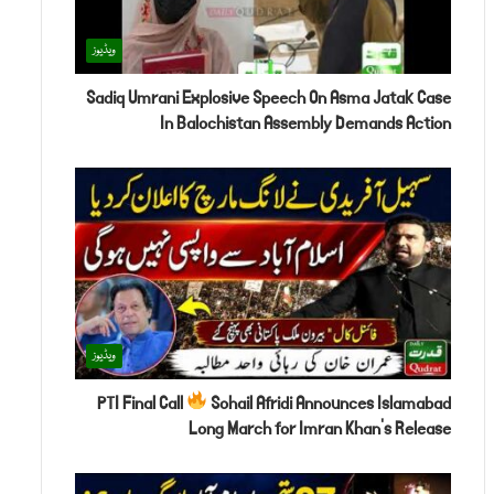
ویڈیوز
Sadiq Umrani Explosive Speech On Asma Jatak Case
In Balochistan Assembly Demands Action
ویڈیوز
PTI Final Call
Sohail Afridi Announces Islamabad
Long March for Imran Khan’s Release