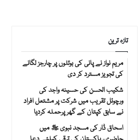
تازہ ترین
مریم نواز نے پانی کی بوتلوں پر چارجز لگانے
کی تجویز مسترد کر دی
شکیب الحسن کی حسینہ واجد کی
ورچوئل تقریب میں شرکت پر مشتعل افراد
نے سابق کپتان کے گھر پرحملہ کردیا
اسحاق ڈار کی مسجد نبوی ﷺ میں
حاضری، پاکستان کی ترقی کیلئے دعا