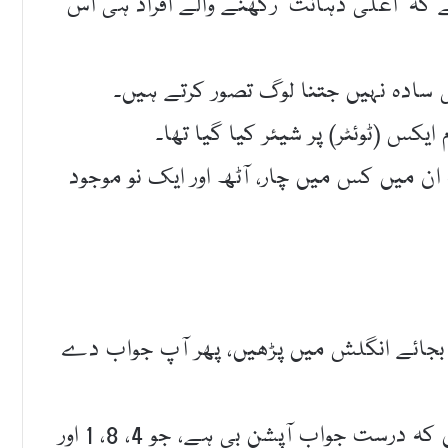
کہ ‘اعلیٰ ذہانت’ رکھنے والے افراد ہی اس
ی سادہ نہیں جتنا لوگ تصور کرتے ہیں۔
س (ٹوئٹر) پر شیئر کیا گیا تھا۔
ن میں کس میں چار، آٹھ اور ایک نو موجود
ی بجائے انگلش میں پڑھیں، پھر آپ جواب دے
چلیں ہم ہی جواب دے دیتے ہیں تو جان لیں کہ درست جواب آپشن بی ہے، جو 4، 8، 1 اور