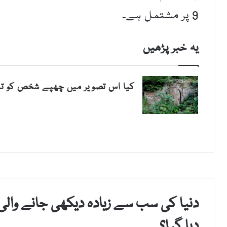
9 پر مشتمل ہے۔
یہ خبر پڑھیں
کیا اس تصویر میں چھپے شخص کو ت