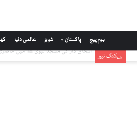
ہوم پیج
پاکستان
شوبز
عالمی دنیا
کھی
اسحاق ڈار کی مسجد نبوی ﷺ میں حاضری،
بریکنگ نیوز