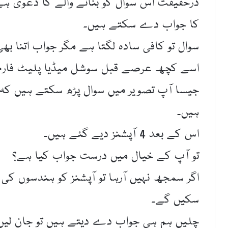
درحقیقت اس سوال کو بنانے والے کا دعویٰ ہے 
کا جواب دے سکتے ہیں۔
سوال تو کافی سادہ لگتا ہے مگر جواب اتنا بھ
اسے کچھ عرصے قبل سوشل میڈیا پلیٹ فارم ایک
جیسا آپ تصویر میں سوال پڑھ سکتے ہیں کہ ا
ہیں۔
اس کے بعد 4 آپشنز دیے گئے ہیں۔
تو آپ کے خیال میں درست جواب کیا ہے؟
اگر سمجھ نہیں آرہا تو آپشنز کو ہندسوں ک
سکیں گے۔