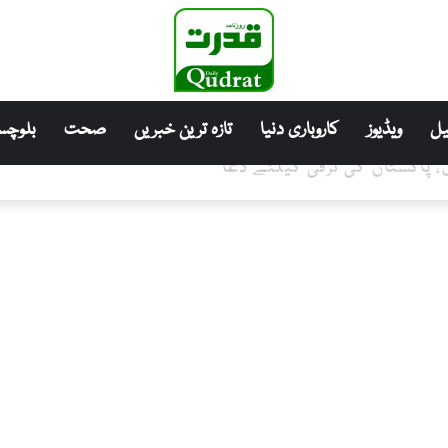
ل
ویڈیوز
کاروباری دنیا
تازہ ترین خبریں
صحت
بلوچست
 پاکستان کی ترقی کیلئے دعا