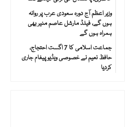
وزیر اعظم آج دورہ سعودی عرب پر روانہ
ہوں گے، فیلڈ مارشل عاصم منیر بھی
ہمراہ ہوں گے
جماعت اسلامی کا 7 اگست احتجاج،
حافظ نعیم نے خصوصی ویڈیو پیغام جاری
کردیا