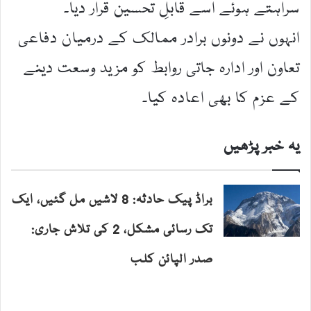
سراہتے ہوئے اسے قابلِ تحسین قرار دیا۔
انہوں نے دونوں برادر ممالک کے درمیان دفاعی
تعاون اور ادارہ جاتی روابط کو مزید وسعت دینے
کے عزم کا بھی اعادہ کیا۔
یہ خبر پڑھیں
براڈ پیک حادثہ: 8 لاشیں مل گئیں، ایک
تک رسائی مشکل، 2 کی تلاش جاری:
صدر الپائن کلب