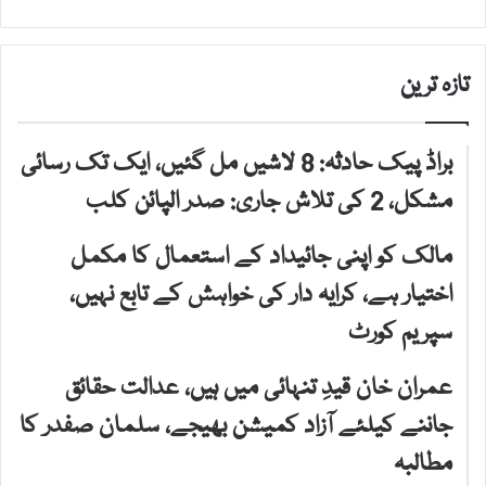
تازہ ترین
براڈ پیک حادثہ: 8 لاشیں مل گئیں، ایک تک رسائی
مشکل، 2 کی تلاش جاری: صدر الپائن کلب
مالک کو اپنی جائیداد کے استعمال کا مکمل
اختیار ہے، کرایہ دار کی خواہش کے تابع نہیں،
سپریم کورٹ
عمران خان قیدِ تنہائی میں ہیں، عدالت حقائق
جاننے کیلئے آزاد کمیشن بھیجے، سلمان صفدر کا
مطالبہ