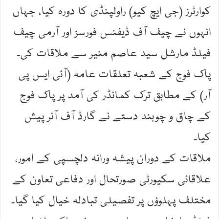
کوارٹرز (جی ایچ کیو) راولپنڈی کا دورہ کیا، جہاں
انہوں نے چیف آف ڈیفنس فورسز اور آرمی چیف
فیلڈ مارشل سید عاصم منیر سے ملاقات کی۔
پاک فوج کے شعبہ تعلقات عامہ (آئی ایس پی
آر) کے مطابق ترک کمانڈر کی آمد پر پاک فوج
کے چاق و چوبند دستے نے گارڈ آف آنر پیش
کیا۔
ملاقات کے دوران پیشہ ورانہ دلچسپی کے امور،
علاقائی سکیورٹی صورتحال اور دفاعی تعاون کے
مختلف پہلوؤں پر تفصیلی تبادلہ خیال کیا گیا۔