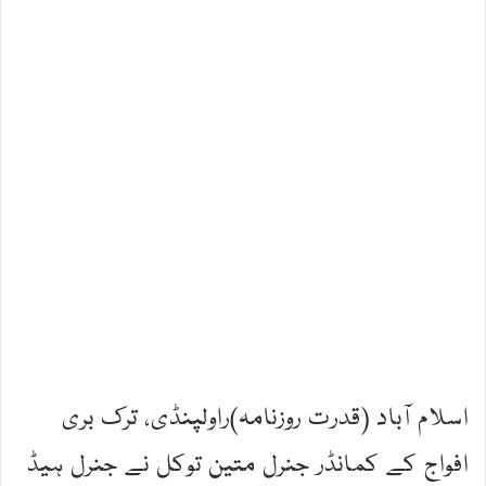
اسلام آباد (قدرت روزنامہ)راولپنڈی، ترک بری
افواج کے کمانڈر جنرل متین توکل نے جنرل ہیڈ