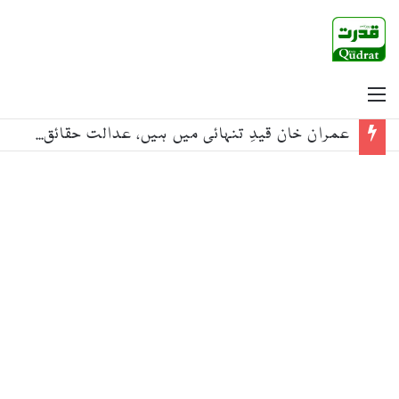
Menu
عمران خان قیدِ تنہائی میں ہیں، عدالت حقائق جاننے کیلئے آزاد کمیشن بھیجے، سلمان صفدر کا مطالبہ