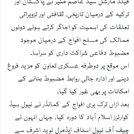
فیلڈ مارشل سید عاصم منیر نے پاکستان اور
ترکیہ کے درمیان تاریخی، ثقافتی اور تزویراتی
تعلقات کی اہمیت کو اجاگر کرتے ہوئے دونوں
ممالک کی مسلح افواج کے درمیان موجود
مضبوط دفاعی شراکت داری کو سراہا۔
اس موقع پر دوطرفہ عسکری تعاون کو مزید فروغ
دینے اور ادارہ جاتی روابط مضبوط بنانے کے
امکانات پر بھی غور کیا گیا۔
بعد ازاں ترک بری افواج کے کمانڈر نے نیول ہیڈ
کوارٹرز اسلام آباد کا دورہ کیا، جہاں انہوں نے
چیف آف نیول اسٹاف ایڈمرل نوید اشرف سے