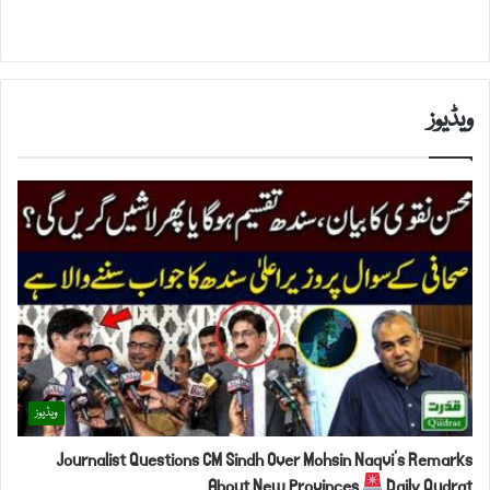
ویڈیوز
ویڈیوز
Journalist Questions CM Sindh Over Mohsin Naqvi's Remarks
About New Provinces
Daily Qudrat