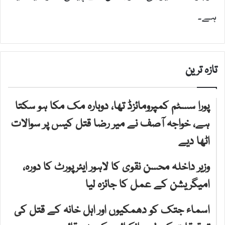
ہے۔
تازہ ترین
پورا سسٹم کمپرومائزڈ تھا، دوبارہ مک مکا ہو سکتا
ہے، خواجہ آصف نے میر رضا قتل کیس پر سوالات
اٹھا دیے
وزیر داخلہ محسن نقوی کا لاہور ایئرپورٹ کا دورہ،
امیگریشن کے عمل کا جائزہ لیا
اسماء جتک کو دھمکیوں اور اہل خانہ کے قتل کی