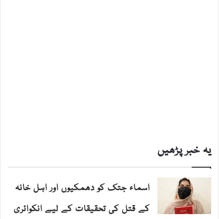
یہ خبر پڑھیں
اسماء جتک کو دھمکیوں اور اہل خانہ
کے قتل کی تحقیقات کے لیے انکوائری