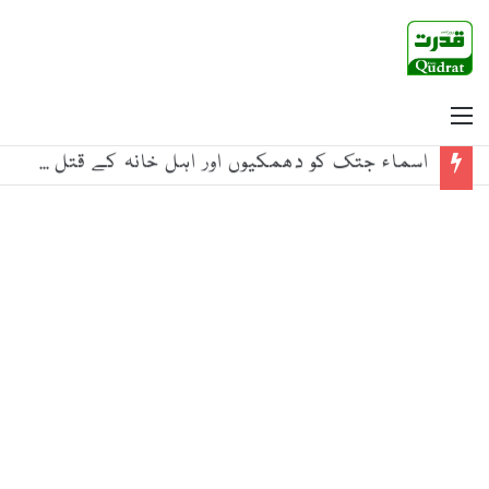
Menu
اسماء جتک کو دھمکیوں اور اہل خانہ کے قتل کی تحقیقات کے لیے انکوائری کمیٹی قائم