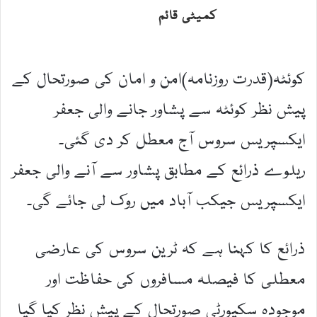
کمیٹی قائم
کوئٹہ(قدرت روزنامہ)امن و امان کی صورتحال کے
پیش نظر کوئٹہ سے پشاور جانے والی جعفر
ایکسپریس سروس آج معطل کر دی گئی۔
ریلوے ذرائع کے مطابق پشاور سے آنے والی جعفر
ایکسپریس جیکب آباد میں روک لی جائے گی۔
ذرائع کا کہنا ہے کہ ٹرین سروس کی عارضی
معطلی کا فیصلہ مسافروں کی حفاظت اور
موجودہ سکیورٹی صورتحال کے پیش نظر کیا گیا