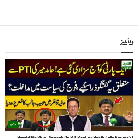
ویڈیوز
ویڈیوز
Hamid Mir Blunt Speech On PTI Recites Habib Jalib Powerful