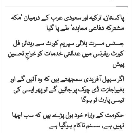
پاکستان، ترکیہ اور سعودی عرب کے درمیان ’مکہ
مشترکہ دفاعی معاہدہ‘ طے پا گیا
جسٹس مسرت ہلالی سپریم کورٹ سے ریٹائر، فل
کورٹ ریفرنس میں عدالتی خدمات کو خراجِ تحسین
پیش
اگر سہیل آفریدی سمجھتے ہیں کہ وہ آئیں گے اور
بغیراجازت ڈی چوک پر جائیں گے تو پھر ایسی کی
تیسی پارٹ ٹو ہوگا
حکومت کے وزراء خود بول پڑے ہیں کہ سب اچھا
نہیں ہے، سسٹم ناکام ہوگیا ہے