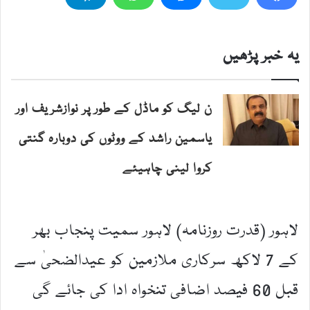
یہ خبر پڑھیں
ن لیگ کو ماڈل کے طور پر نوازشریف اور
یاسمین راشد کے ووٹوں کی دوبارہ گنتی
کروا لینی چاہیئے
لاہور (قدرت روزنامہ) لاہور سمیت پنجاب بھر
کے 7 لاکھ سرکاری ملازمین کو عیدالضحیٰ سے
قبل 60 فیصد اضافی تنخواہ ادا کی جائے گی