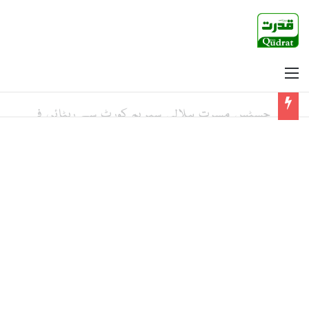
Menu
اگر سہیل آفریدی سمجھتے ہیں کہ وہ آئیں گے اور بغیراجازت ڈی چوک پر جائیں گے تو پھر ایسی کی تیسی پارٹ ٹو ہوگا