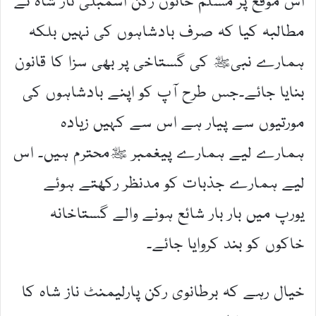
اس موقع پر مسلم خاتون رکن اسمبلی ناز شاہ نے
مطالبہ کیا کہ صرف بادشاہوں کی نہیں بلکہ
ہمارے نبیﷺ کی گستاخی پر بھی سزا کا قانون
بنایا جائے۔جس طرح آپ کو اپنے بادشاہوں کی
مورتیوں سے پیار ہے اس سے کہیں زیادہ
ہمارے لیے ہمارے پیغمبر ﷺمحترم ہیں۔ اس
لیے ہمارے جذبات کو مدنظر رکھتے ہوئے
یورپ میں بار بار شائع ہونے والے گستاخانہ
خاکوں کو بند کروایا جائے۔
خیال رہے کہ برطانوی رکن پارلیمنٹ ناز شاہ کا