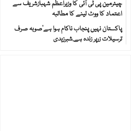
چیئرمین پی ٹی آئی کا وزیراعظم شہبازشریف سے
اعتماد کا ووٹ لینے کا مطالبہ
پاکستان نہیں پنجاب ناکام ہوا ہے‘صوبہ صرف
ترسیلات زرپر زندہ ہے.شبرزیدی