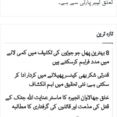
تعلق لیبر پارٹی سے ہے۔
تازہ ترین
8 بہترین پھل جو جوڑوں کی تکلیف میں کمی لانے
میں مدد فراہم کرسکتے ہیں
قدرتی شکر بھی کینسر پھیلانے میں کردار ادا کر
سکتی ہے: نئی تحقیق میں اہم انکشاف
خلق جھالاوان انجیرہ کا ماسٹر عنایت اللہ جتک کے
قتل کی مذمت اور قاتلوں کی گرفتاری کا مطالبہ