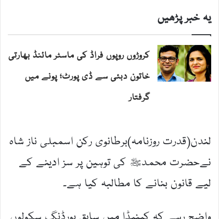
یہ خبر پڑھیں
کروڑوں روپوں فراڈ کی ماسٹر مائنڈ بھارتی
خاتون دبئی سے ڈی پورٹ؛ پونے میں
گرفتار
لندن(قدرت روزنامہ)برطانوی رکن اسمبلی ناز شاہ
نےحضرت محمدﷺ کی توہین پر سز ادینے کے
لیے قانون بنانے کا مطالبہ کیا ہے۔
واضح رہے کہ کینیڈا میں سابق بورڈنگ سکولوں