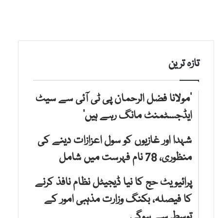
تازہ ترین
’مولانا فضل الرحمان پی ٹی آئی سے سیٹ
ایڈجسٹمنٹ مانگ رہے ہیں‘
شہدا اور غازیوں کو سول اعزازات دینے کی
منظوری، 78 نام فہرست میں شامل
پرائیویٹ حج کا نیا ڈیجیٹل نظام نافذ کرنے
کا فیصلہ، بکنگ وزارت مذہبی امور کے
توسط سے ہوگی