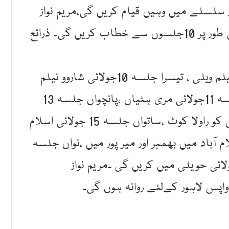
ے سلسلے میں وہیں قیام کریں گی،مریم نواز
آزاد کشمیر کے مختلف علاقوں میں مجموعی طور پر 10جلسوں سے خطاب کریں گی۔ ذرائع
8جولائی کو مظفر آباد ، دوسراجلسہ 9جولائی نیلم ویلی ، تیسرا جلسہ 10جولائی شاروو نیلم
ویلی ،مسلم لیگ (ن)کی نائب صدر چوتھا جلسہ 11جولائی مری ہٹیاں ،پانچواں جلسہ 13
جولائی کوکوٹلی بنجوسہ ،چھٹا جلسہ 14جولائی کو راولا کوٹ ،ساتواں جلسہ 15 جولائی اسلام
ٓٹھواں جلسہ 17 جولائی اسلام آباد میں بھمبر اور میر پور میں ،نواں جلسہ
لائی مظفر آباد جبکہ دسواں جلسہ 19جولائی حویلی میں کریں گی ۔مریم نواز