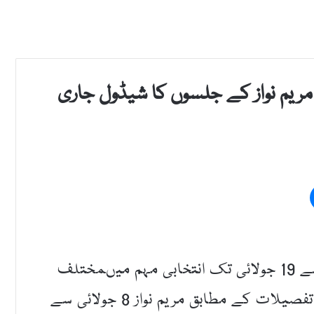
مریم نواز کے جلسوں کا شیڈول جاری
اسلام آباد (قدرت روزنامہ)مریم نواز 8 جولائی سے 19 جولائی تک انتخابی مہم میںمختلف
علاقوں میں 10جلسوں سے خطاب کریں گی۔ تفصیلات کے مطابق مریم نواز 8 جولائی سے