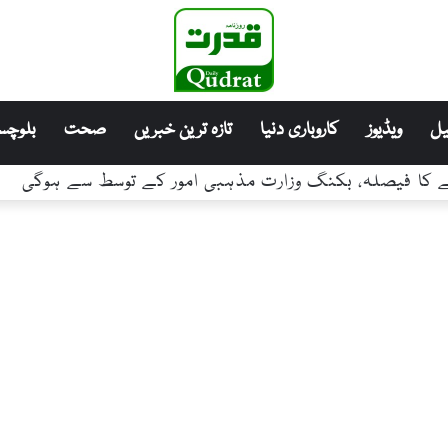
ل
ویڈیوز
کاروباری دنیا
تازہ ترین خبریں
صحت
بلوچست
رنے کا فیصلہ، بکنگ وزارت مذہبی امور کے توسط سے ہوگی