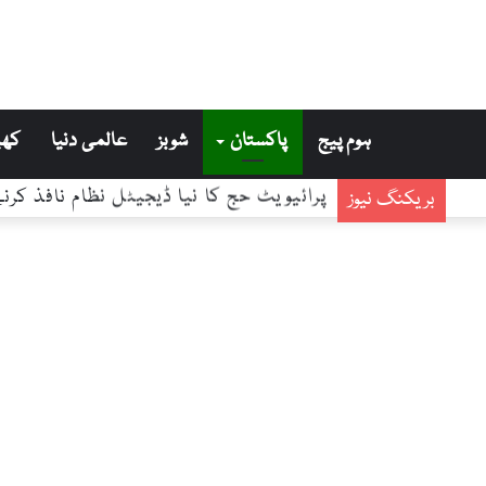
ہوم پیج
پاکستان
شوبز
عالمی دنیا
کھی
پرائیویٹ حج کا نیا ڈیجیٹل نظام نافذ ک
بریکنگ نیوز