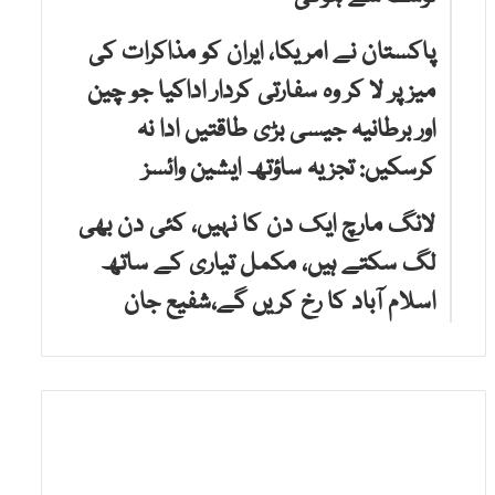
پاکستان نے امریکا، ایران کو مذاکرات کی
میز پر لا کر وہ سفارتی کردار اداکیا جو چین
اور برطانیہ جیسی بڑی طاقتیں ادا نہ
کرسکیں: تجزیہ ساؤتھ ایشین وائسز
لانگ مارچ ایک دن کا نہیں، کئی دن بھی
لگ سکتے ہیں، مکمل تیاری کے ساتھ
اسلام آباد کا رخ کریں گے،شفیع جان