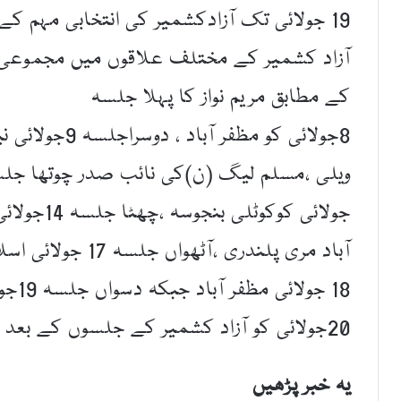
19 جولائی تک آزادکشمیر کی انتخابی مہم ک
کے مطابق مریم نواز کا پہلا جلسہ
آباد مری پلندری ،ا
18 جو
20جولائی کو آزاد کشمیر کے جلسوں کے بعد واپس لاہور کےلئے روانہ ہوں گی۔
یہ خبر پڑھیں