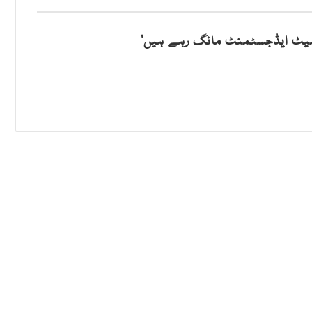
 سیٹ ایڈجسٹمنٹ مانگ رہے ہیں‘