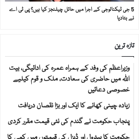
5 جی ٹیکنالوجی کے اجرا میں حائل چیلنجز کیا ہیں؟ پی ٹی اے
نے بتادیا
تازہ ترین
وزیراعظم کی وفد کے ہمراہ عمرہ کی ادائیگی، بیت
اللہ میں حاضری کی سعادت، ملک و قوم کیلیے
خصوصی دعائیں
زیادہ چینی کھانے کا ایک اور بڑا نقصان دریافت
پنجاب حکومت نے گندم کی نئی قیمت مقرر کردی
حکومت کا پیٹرول اور ڈیزل کی قیمتوں میں کمی کا