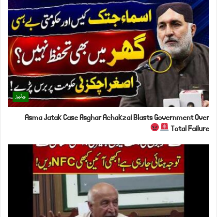
ویڈیوز
Asma Jatak Case Asghar Achakzai Blasts Government Over
Total Failure