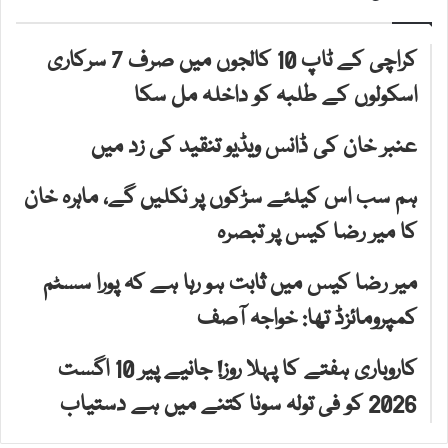
کراچی کے ٹاپ 10 کالجوں میں صرف 7 سرکاری
اسکولوں کے طلبہ کو داخلہ مل سکا
عنبر خان کی ڈانس ویڈیو تنقید کی زد میں
ہم سب اس کیلئے سڑکوں پر نکلیں گے، ماہرہ خان
کا میر رضا کیس پر تبصرہ
میر رضا کیس میں ثابت ہو رہا ہے کہ پورا سسٹم
کمپرومائزڈ تھا: خواجہ آصف
کاروباری ہفتے کا پہلا روز! جانیے پیر 10 اگست
2026 کو فی تولہ سونا کتنے میں ہے دستیاب