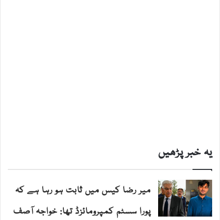
یہ خبر پڑھیں
میر رضا کیس میں ثابت ہو رہا ہے کہ
پورا سسٹم کمپرومائزڈ تھا: خواجہ آصف