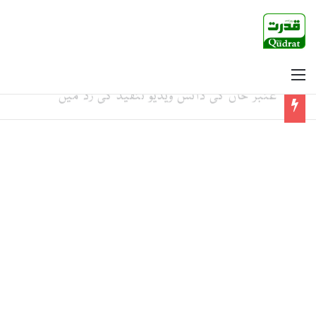
Menu
عنبر خان کی ڈانس ویڈیو تنقید کی زد میں