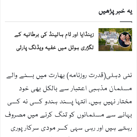
یہ خبر پڑھیں
زینڈایا اور ٹام ہالینڈ کی برطانیہ کے
لگژری ہوٹل میں خفیہ ویڈنگ پارٹی
نئی دہلی(قدرت روزنامہ) بھارت میں بسنے والے
مسلمان مذہبی اعتبار سے بالکل بھی خود
مختار نہیں ہیں، انتہا پسند ہندو کسی نہ کسی
بہانے سے مسلمانوں کو تنگ کرنے میں مصروف
رہتے ہیں اور رہی سہی کسر مودی سرکار پوری