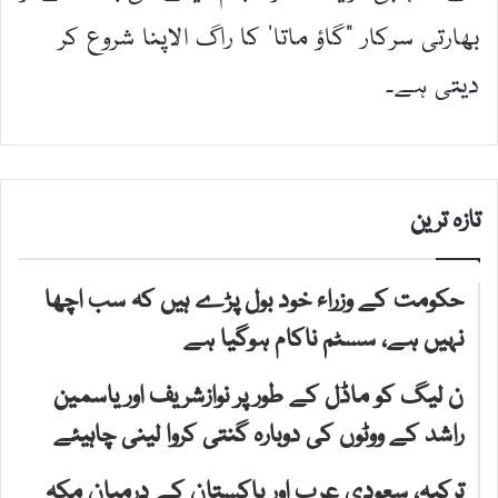
بھارتی سرکار ”گاؤ ماتا’ کا راگ الاپنا شروع کر
دیتی ہے۔
تازہ ترین
حکومت کے وزراء خود بول پڑے ہیں کہ سب اچھا
نہیں ہے، سسٹم ناکام ہوگیا ہے
ن لیگ کو ماڈل کے طور پر نوازشریف اور یاسمین
راشد کے ووٹوں کی دوبارہ گنتی کروا لینی چاہیئے
ترکیہ، سعودی عرب اور پاکستان کے درمیان مکہ