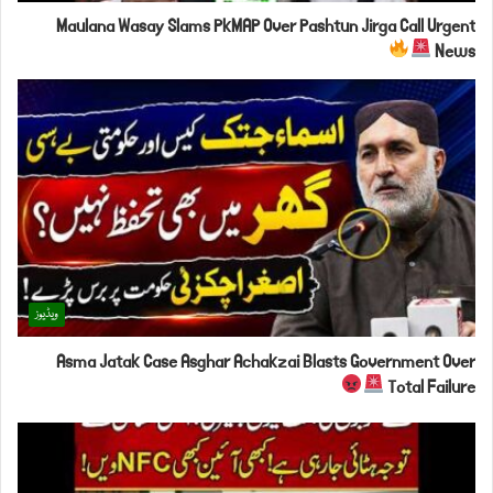
Maulana Wasay Slams PkMAP Over Pashtun Jirga Call Urgent
News
ویڈیوز
Asma Jatak Case Asghar Achakzai Blasts Government Over
Total Failure