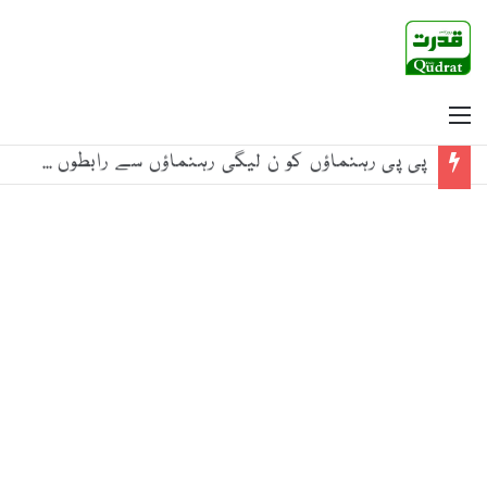
Menu
پی پی رہنماؤں کو ن لیگی رہنماؤں سے رابطوں سے گریز کی ہدایت جاری، ذرائع