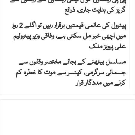
گریز کی ہدایت جاری، ذرائع
پیٹرول کی عالمی قیمتیں برقرار رہیں تو اگلے 2 روز
میں اچھی خبر مل سکتی ہے، وفاقی وزیر پیٹرولیم
علی پرویز ملک
مسلسل بیٹھنے کے بجائے مختصر وقفوں سے
جسمانی سرگرمی، کینسر سے موت کا خطرہ کم
کرنے میں مددگار قرار