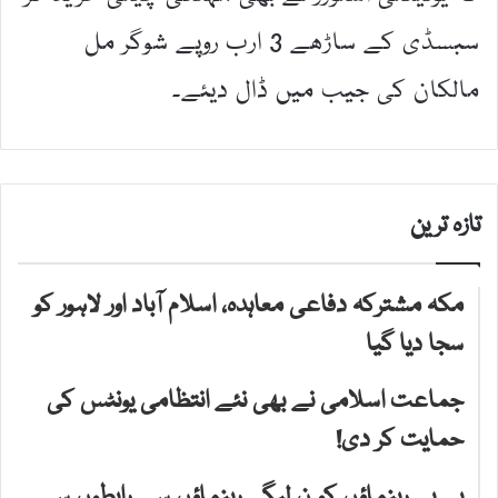
سبسڈی کے ساڑھے 3 ارب روپے شوگر مل
مالکان کی جیب میں ڈال دیئے۔
تازہ ترین
مکہ مشترکہ دفاعی معاہدہ، اسلام آباد اور لاہور کو
سجا دیا گیا
جماعت اسلامی نے بھی نئے انتظامی یونٹس کی
حمایت کر دی!
پی پی رہنماؤں کو ن لیگی رہنماؤں سے رابطوں سے