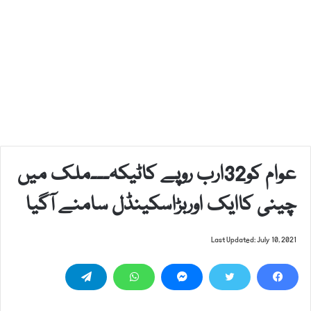
عوام کو32ارب روپے کاٹیکہ۔۔۔ملک میں
چینی کاایک اوربڑاسکینڈل سامنے آگیا
Last Updated: July 10, 2021