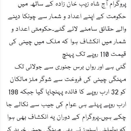
پروگرام آج شاہ زیب خان زادہ کے ساتھ میں
حکومت کے اپنے اعداد و شمار سے چونکا دینے
والے حقائق سامنے لائے گئے۔حکومتی اعداد و
شمار میں انکشاف ہوا کہ ملک میں چینی کی
قیمت 110 روپے تک پہنچ
گئی ہے اور رواں برس جنوری سے جولائی تک
مہنگی چینی کی فروخت سے شوگر ملز مالکان
کو 32 ارب روپے کا فائدہ پہنچایا گیا جبکہ 198
ارب روپے پہلے ہی عوام کی جیب سے نکالے جا
چکے ہیں۔پروگرام کے دوران یہ انکشاف بھی ہوا
کہ یوٹیلٹی اسٹورز نے بھی مہنگی چینی خرید کر