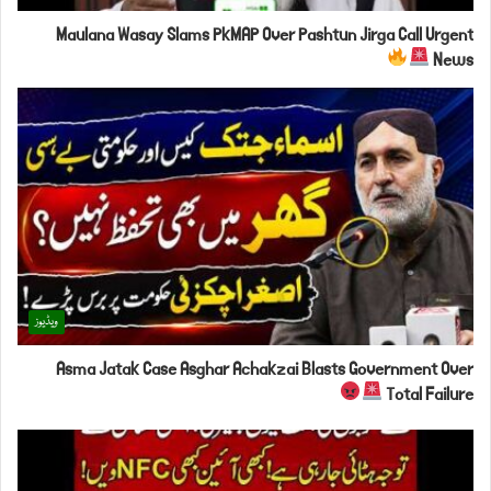
Maulana Wasay Slams PkMAP Over Pashtun Jirga Call Urgent
News
ویڈیوز
Asma Jatak Case Asghar Achakzai Blasts Government Over
Total Failure