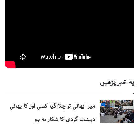
یہ خبر پڑھیں
میرا بھائی تو چلا گیا کسی اور کا بھائی
دہشت گردی کا شکار نہ ہو