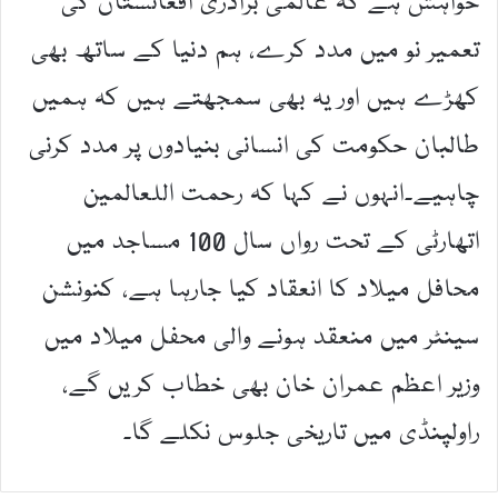
خواہش ہے کہ عالمی برادری افغانستان کی
تعمیر نو میں مدد کرے، ہم دنیا کے ساتھ بھی
کھڑے ہیں اور یہ بھی سمجھتے ہیں کہ ہمیں
طالبان حکومت کی انسانی بنیادوں پر مدد کرنی
چاہیے۔انہوں نے کہا کہ رحمت اللعالمین
اتھارٹی کے تحت رواں سال 100 مساجد میں
محافل میلاد کا انعقاد کیا جارہا ہے، کنونشن
سینٹر میں منعقد ہونے والی محفل میلاد میں
وزیر اعظم عمران خان بھی خطاب کریں گے،
راولپنڈی میں تاریخی جلوس نکلے گا۔