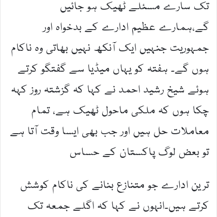
تک سارے مسئلے ٹھیک ہو جائیں
گے،ہمارے عظیم ادارے کے بدخواہ اور
جمہوریت جنہیں ایک آنکھ نہیں بھاتی وہ ناکام
ہوں گے۔ ہفتہ کو یہاں میڈیا سے گفتگو کرتے
ہوئے شیخ رشید احمد نے کہا کہ گزشتہ روز کہہ
چکا ہوں کہ ملکی ماحول ٹھیک ہے، تمام
معاملات حل ہیں اور جب بھی ایسا وقت آتا ہے
تو بعض لوگ پاکستان کے حساس
ترین ادارے جو متنازع بنانے کی ناکام کوشش
کرتے ہیں۔انہوں نے کہا کہ اگلے جمعہ تک