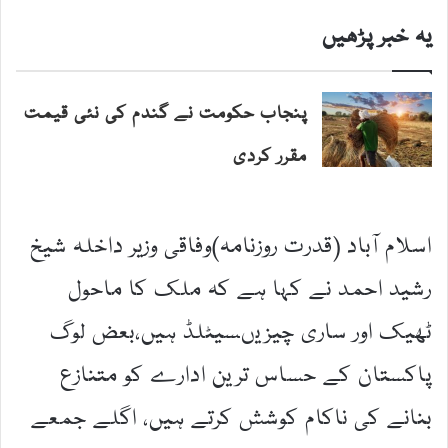
یہ خبر پڑھیں
پنجاب حکومت نے گندم کی نئی قیمت
مقرر کردی
اسلام آباد (قدرت روزنامہ)وفاقی وزیر داخلہ شیخ
رشید احمد نے کہا ہے کہ ملک کا ماحول
ٹھیک اور ساری چیزیںسیٹلڈ ہیں،بعض لوگ
پاکستان کے حساس ترین ادارے کو متنازع
بنانے کی ناکام کوشش کرتے ہیں، اگلے جمعے