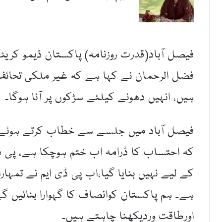
فیصل آباد(قدرت روزنامہ) پاکستان ڈیمو کریٹ
فضل الرحمان نے کہا ہے کہ غیر ملکی تحائف 
ہیں، انہیں دھونے کیلئے سڑکوں پر آنا ہوگا۔
فیصل آباد میں جلسے سے خطاب کرتے ہوئے ا
کہ احتساب کا ڈرامہ اب ختم ہوچکا ہے، پی ڈ
کے لیے نہیں بنایا گیا،اب پی ڈی ایم نے تمہار
ہے۔ ہم پاکستان کوانصاف کا گہوارا بنائیں 
اورطاقت وردیکھنا چاہتے ہیں۔