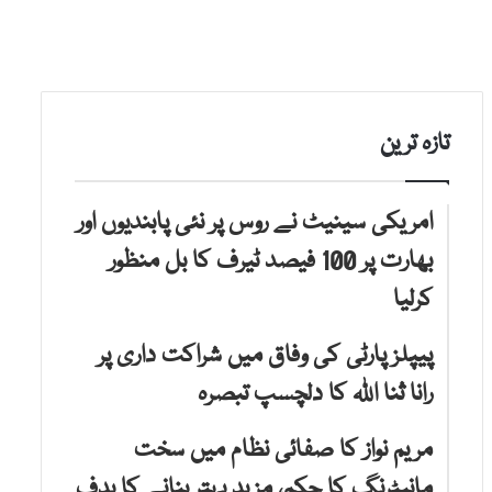
تازہ ترین
امریکی سینیٹ نے روس پر نئی پابندیوں اور
بھارت پر 100 فیصد ٹیرف کا بل منظور
کرلیا
پیپلز پارٹی کی وفاق میں شراکت داری پر
رانا ثنا اللہ کا دلچسپ تبصرہ
مریم نواز کا صفائی نظام میں سخت
مانیٹرنگ کا حکم، مزید بہتر بنانے کا ہدف