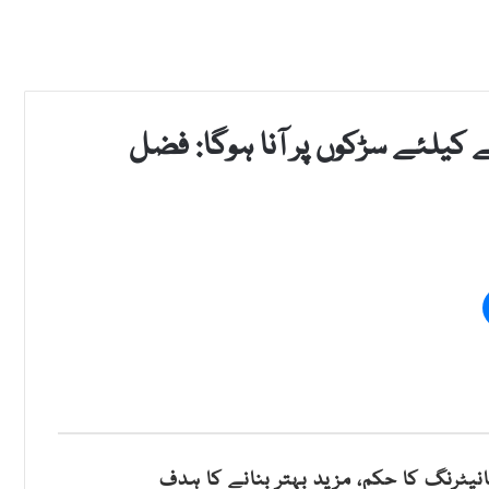
 کیلئے سڑکوں پر آنا ہوگا: فضل
نیٹرنگ کا حکم، مزید بہتر بنانے کا ہدف