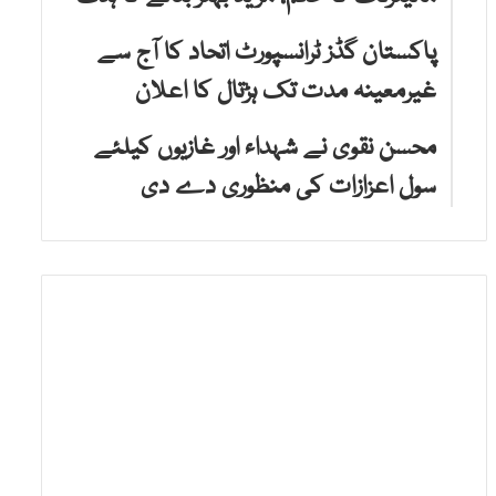
پاکستان گڈز ٹرانسپورٹ اتحاد کا آج سے
غیرمعینہ مدت تک ہڑتال کا اعلان
محسن نقوی نے شہداء اور غازیوں کیلئے
سول اعزازات کی منظوری دے دی