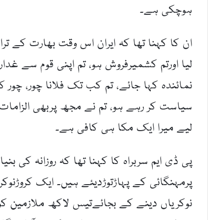
ہوچکی ہے۔
ان کا کہنا تھا کہ ایران اس وقت بھارت کے تر
لیا اورتم کشمیرفروش ہو، تم اپنی قوم سے غدار
نمائندہ کہا جائے، تم کب تک فلانا چور، چور 
سیاست کر رہے ہو، تم نے مجھ پربھی الزامات ل
لیے میرا ایک مکا ہی کافی ہے۔
پی ڈی ایم سربراہ کا کہنا تھا کہ روزانہ کی بن
پرمہنگائی کے پہاڑتوڑدیئے ہیں۔ ایک کروڑنوکریو
نوکریاں دینے کے بجائےتیس لاکھ ملازمین کوفا