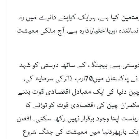
ارمتعین کیا ہے، ہرایک کواپنے دائرے میں رہ
نمائندہ اوربااختیارادارہ ہے، آج ملکی معیشت
دوستی ہے، بیجنگ کے ساتھ دوستی کو شہد
سے زیادہ میٹھی سمجھتے ہیں، دوست ملک نے پاکستان میں70ارب ڈالرکی سرمایہ کی،
ین دنیا کی ایک متبادل اقتصادی قوت بننے
 حکمران چین کی اقتصادی قوت کو توڑنے کا
ریاست اپنا وجود برقرار نہیں رکھ سکتی۔ افغان
، ایک بارپھردنیا میں معیشت کی جنگ شروع