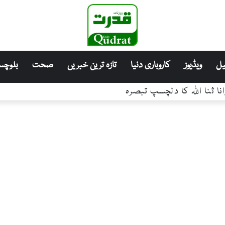
ل
ویڈیوز
کاروباری دنیا
تازہ ترین خبریں
صحت
بلوچست
نگ کا حکم، مزید بہتر بنانے کا ہدف