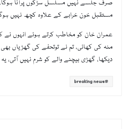
صرف جلسے نہیں مسلسل سڑکوں پرآنا ہوگا، ا
مستقبل خون خرابے کے علاوہ کچھ نہیں ہوگا،
عمران خان کو مخاطب کرتے ہوئے انہوں نے کہا
منہ کی کھائی، تم نے توتحفے کی گھڑیاں بھی 
دیکھا، گھڑی بیچنے والے کو شرم نہیں آتی، یہ
breaking news