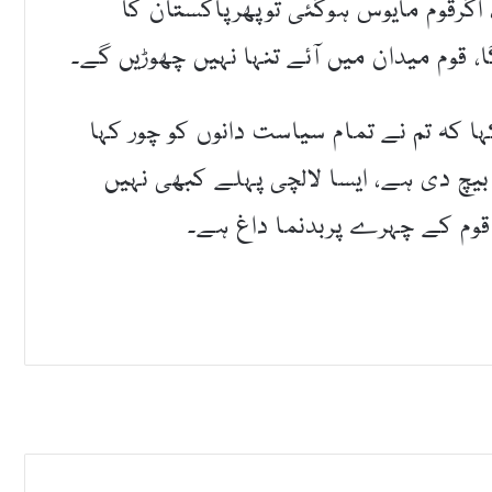
گرقوم مایوس ہوگئی توپھرپاکستان کا
 قوم میدان میں آئے تنہا نہیں چھوڑیں گے۔
 کہ تم نے تمام سیاست دانوں کو چور کہا
بیچ دی ہے، ایسا لالچی پہلے کبھی نہیں
 قوم کے چہرے پربدنما داغ ہے۔