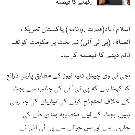
رکھنے کا فیصلہ
اسلام آباد(قدرت روزنامہ) پاکستان تحریک
انصاف (پی ٹی آئی) نے بجٹ پر حکومت کو ٹف
ٹائم دینے کا فیصلہ کر لیا۔
نجی ٹی وی چینل دنیا نیوز کے مطابق پارٹی ذرائع
کا کہنا ہے کہ پی ٹی آئی کی جانب سے بجٹ
کے خلاف احتجاج کرنے کی تیاریاں کی جا رہی
ہیں، بجٹ کے لیے منصوبہ بندی طے کی
جارہی ہے اور اس حوالے سے پی ٹی آئی نے