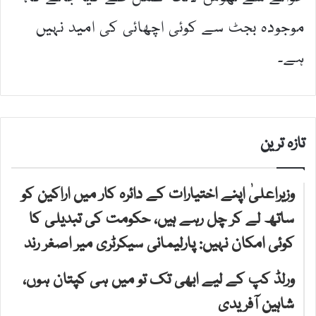
موجودہ بجٹ سے کوئی اچھائی کی امید نہیں
ہے۔
تازہ ترین
وزیراعلیٰ اپنے اختیارات کے دائرہ کار میں اراکین کو
ساتھ لے کر چل رہے ہیں، حکومت کی تبدیلی کا
کوئی امکان نہیں: پارلیمانی سیکرٹری میر اصغر رند
ورلڈ کپ کے لیے ابھی تک تو میں ہی کپتان ہوں،
شاہین آفریدی