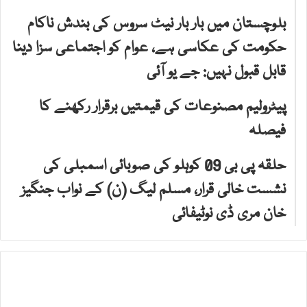
بلوچستان میں بار بار نیٹ سروس کی بندش ناکام
حکومت کی عکاسی ہے، عوام کو اجتماعی سزا دینا
قابل قبول نہیں: جے یو آئی
پیٹرولیم مصنوعات کی قیمتیں برقرار رکھنے کا
فیصلہ
حلقہ پی بی 09 کوہلو کی صوبائی اسمبلی کی
نشست خالی قرار، مسلم لیگ (ن) کے نواب جنگیز
خان مری ڈی نوٹیفائی