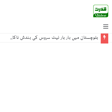
Menu
بلوچستان میں بار بار نیٹ سروس کی بندش ناکام حکومت کی عکاسی ہے، عوام کو اجتماعی سزا دینا قابل قبول نہیں: جے یو آئی