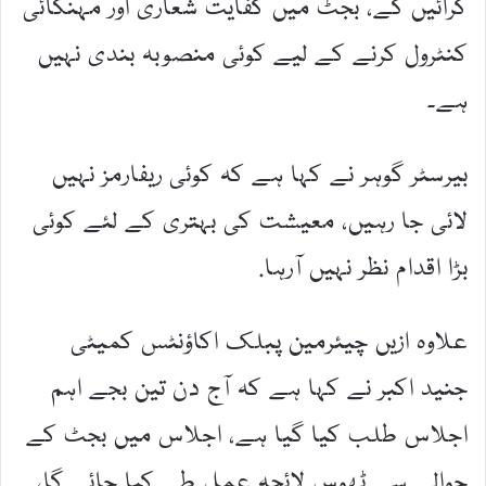
کرائیں گے، بجٹ میں کفایت شعاری اور مہنگائی
کنٹرول کرنے کے لیے کوئی منصوبہ بندی نہیں
ہے۔
بیرسٹر گوہر نے کہا ہے کہ کوئی ریفارمز نہیں
لائی جا رہیں، معیشت کی بہتری کے لئے کوئی
بڑا اقدام نظر نہیں آرہا.
علاوہ ازیں چیئرمین پبلک اکاؤنٹس کمیٹی
جنید اکبر نے کہا ہے کہ آج دن تین بجے اہم
اجلاس طلب کیا گیا ہے، اجلاس میں بجٹ کے
حوالے سے ٹھوس لائحہ عمل طے کیا جائے گا،