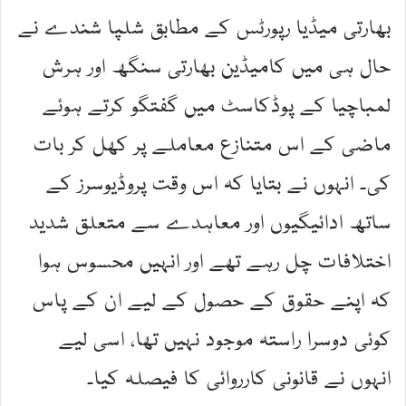
بھارتی میڈیا رپورٹس کے مطابق شلپا شندے نے
حال ہی میں کامیڈین بھارتی سنگھ اور ہرش
لمباچیا کے پوڈکاسٹ میں گفتگو کرتے ہوئے
ماضی کے اس متنازع معاملے پر کھل کر بات
کی۔ انہوں نے بتایا کہ اس وقت پروڈیوسرز کے
ساتھ ادائیگیوں اور معاہدے سے متعلق شدید
اختلافات چل رہے تھے اور انہیں محسوس ہوا
کہ اپنے حقوق کے حصول کے لیے ان کے پاس
کوئی دوسرا راستہ موجود نہیں تھا، اسی لیے
انہوں نے قانونی کارروائی کا فیصلہ کیا۔