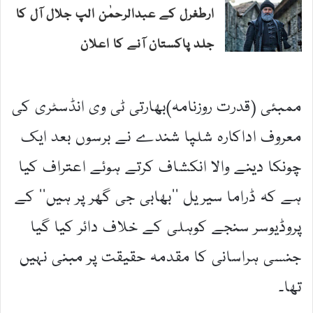
ارطغرل کے عبدالرحمٰن الپ جلال آل کا
جلد پاکستان آنے کا اعلان
ممبئی (قدرت روزنامہ)بھارتی ٹی وی انڈسٹری کی
معروف اداکارہ شلپا شندے نے برسوں بعد ایک
چونکا دینے والا انکشاف کرتے ہوئے اعتراف کیا
ہے کہ ڈراما سیریل ’’بھابی جی گھر پر ہیں‘‘ کے
پروڈیوسر سنجے کوہلی کے خلاف دائر کیا گیا
جنسی ہراسانی کا مقدمہ حقیقت پر مبنی نہیں
تھا۔