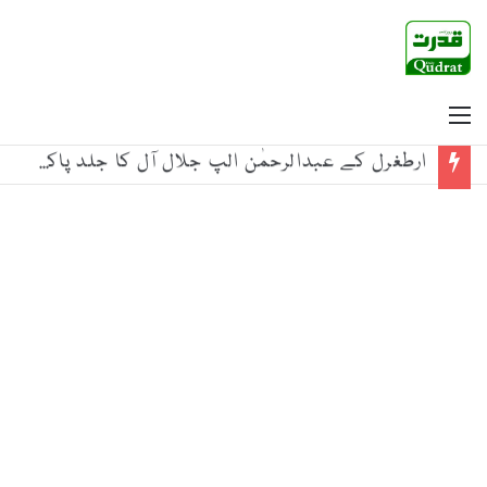
Menu
ارطغرل کے عبدالرحمٰن الپ جلال آل کا جلد پاکستان آنے کا اعلان