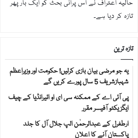
حالیہ اعتراف نے اس پرانی بحث کو ایک بار پھر
تازہ کر دیا ہے۔
تازہ ترین
یہ جو مرضی بیان بازی کرلیں! حکومت اور وزیراعظم
شہبازشریف 5 سال پورے کریں گے
پی آئی اے کے ممکنہ سی ای او ائیرانڈیا کے چیف
ایگزیکٹو آفیسر مقرر
ارطغرل کے عبدالرحمٰن الپ جلال آل کا جلد
پاکستان آنے کا اعلان