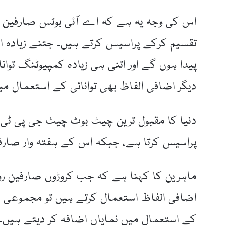
اس کی وجہ یہ ہے کہ اے آئی بوٹس صارفین کے
تقسیم کرکے پراسیس کرتے ہیں۔ جتنے زیادہ ال
پیدا ہوں گے اور اتنی ہی زیادہ کمپیوٹنگ توانائی
دیگر اضافی الفاظ بھی توانائی کے استعمال م
پراسیس کرتا ہے، جبکہ اس کے ہفتہ وار صارفین کی تعداد 90 
ماہرین کا کہنا ہے کہ جب کروڑوں صارفین روزا
اضافی الفاظ استعمال کرتے ہیں تو مجموعی طور 
کے استعمال میں نمایاں اضافہ کر دیتے ہیں۔