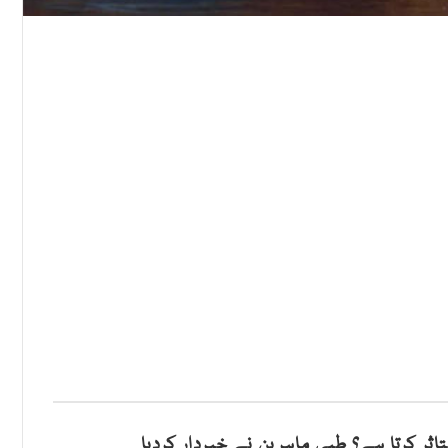
اثر کرتا ہے؟ طبی ماہرین نے خبردار کردیا