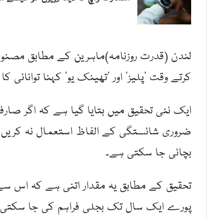
لندن (قدرت روزنامہ)ماہرین کے مطابق مصن
کرتے وقت ’پلیز‘ اور ’تھینک یو‘ کہنا توانائی
ایک نئی تحقیق میں بتایا گیا ہے کہ اگر صا
بچائی جا سکتی ہے۔
پورے ایک سال تک بجلی فراہم کی جا سکتی