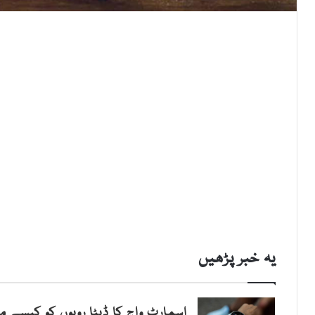
یہ خبر پڑھیں
اسمارٹ واچ کا ڈیٹا رویوں کو کیسے مت