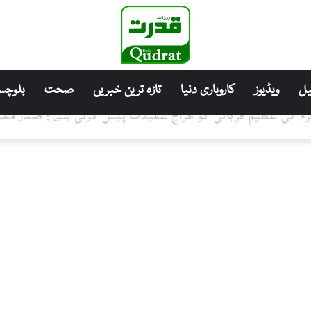
ل
ویڈیوز
کاروباری دنیا
تازہ ترین خبریں
صحت
بلوچست
کرم کی عظیم قربانی کو خراج عقیدت پیش کرتی ہے : صدر م