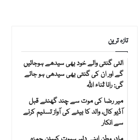
تازہ ترین
الٹی گنتی والے خود بھی سیدھے ہوجائیں
گے اور ان کی گنتی بھی سیدھی ہو جائے
گی: رانا ثناء اللّٰہ
میر رضا کی موت سے چند گھنٹے قبل
آڈیو کال، والد کا بیٹے کی آواز تسلیم کرنے
سے انکار
مادر وطن اپنے دلیر سپوت کیپٹن حمزہ