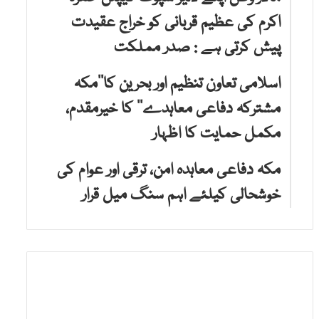
اکرم کی عظیم قربانی کو خراج عقیدت
پیش کرتی ہے : صدر مملکت
اسلامی تعاون تنظیم اور بحرین کا’’مکہ
مشترکہ دفاعی معاہدے‘‘ کا خیرمقدم،
مکمل حمایت کا اظہار
مکہ دفاعی معاہدہ امن، ترقی اور عوام کی
خوشحالی کیلئے اہم سنگ میل قرار