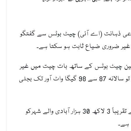
وعی ذہانت (اے آئی) چیٹ بوٹس سے گفتگو
 کا غیر ضروری ضیاع ثابت ہو سکتا ہے۔
رفین چیٹ بوٹس کے ساتھ بات چیت میں غیر
ضروری شائستگی کے الفاظ استعمال نہ کریں تو سالانہ 87 سے 98 گیگا واٹ آور تک بجلی
تحقیق کے مطابق یہ مقدار اتنی ہے کہ اس سے تقریباً 3 لاکھ 30 ہزار آبادی والے شہرکو
 ہے۔