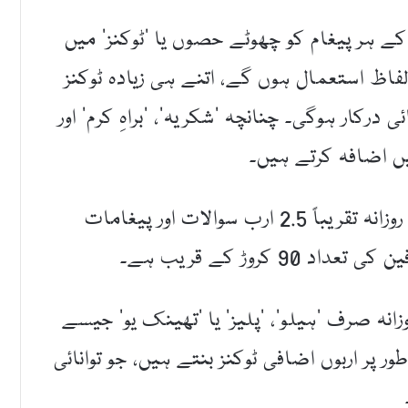
 ہر پیغام کو چھوٹے حصوں یا ’ٹوکنز‘ میں
فاظ استعمال ہوں گے، اتنے ہی زیادہ ٹوکنز
 درکار ہوگی۔ چنانچہ ’شکریہ‘، ’براہِ کرم‘ اور
یں اضافہ کرتے ہیں۔
دنیا کا مقبول ترین چیٹ بوٹ چیٹ جی پی ٹی روزانہ تقریباً 2.5 ارب سوالات اور پیغامات
کروڑ کے قریب ہے۔
نہ صرف ’ہیلو‘، ’پلیز‘ یا ’تھینک یو‘ جیسے
پر اربوں اضافی ٹوکنز بنتے ہیں، جو توانائی