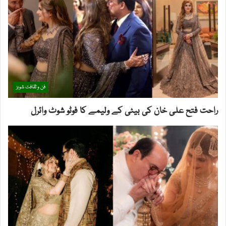
فن و ثقافت شوبز
راحت فتح علی خان کی بیٹی کے ولیمے کا فوٹو شوٹ وائرل