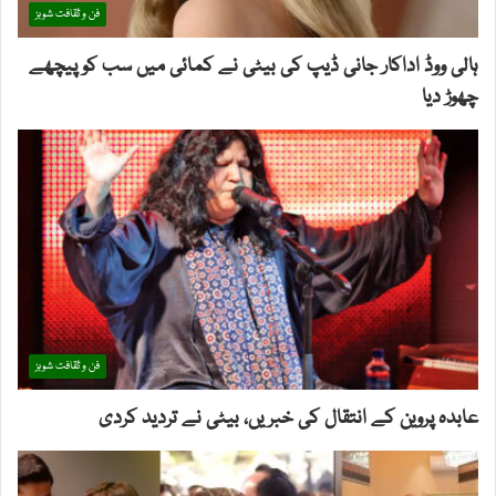
فن و ثقافت شوبز
ہالی ووڈ اداکار جانی ڈیپ کی بیٹی نے کمائی میں سب کو پیچھے
چھوڑ دیا
فن و ثقافت شوبز
عابدہ پروین کے انتقال کی خبریں، بیٹی نے تردید کردی