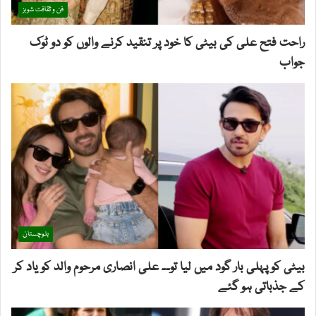
فن و ثقافت شوبز
راحت فتح علی کی بیٹی کا خود پر تنقید کرنے والوں کو دو ٹوک
جواب
بلوچستان
بیٹی کو پہلی بار گود میں لیا تو۔۔ علی انصاری مرحوم والد کو یاد کر
کے جذباتی ہو گئے