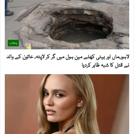
پنجاب
لاہور،ماں اور بیٹی کھلے مین ہول میں گر کر لاپتہ، خاتون کے والد
نے قتل کا شبہ ظاہر کردیا