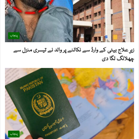
پنجاب
زیرِ علاج بیٹی کے وارڈ سے نکالنے پر والد نے تیسری منزل سے
چھلانگ لگا دی
پنجاب