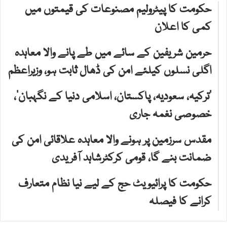
حکومت کا پیٹرولیم مصنوعات کی قیمتوں میں
کمی کا اعلان
حرمین شریفین کے سائے میں طے پانے والا معاہدہ
اگلی نسلوں کیلئے امن کی ڈھال ثابت ہو، وزیراعظم
‘ترکیہ، سعودیہ، پاکستان، اسلامی دنیا کے نگہبان’،
خصوصی نغمہ جاری
مقدس سرزمین پر ہونے والا معاہدہ علاقائی امن کی
ضمانت بنے گا، قومی کرکٹرشاہد آفریدی
حکومت کا پرائیویٹ حج کے لیے نیا نظام متعارف
کرانے کا فیصلہ