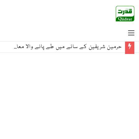
Menu
‘ترکیہ، سعودیہ، پاکستان، اسلامی دنیا کے نگہبان’، خصوصی نغمہ جاری